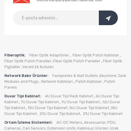
Güncel Kampanyalardan Haberdar Olun
Fiberoptik:
Fiber Optik Adaptörler
Fiber Optik Patch Kablolar
,
,
Fiber Optik Patch Paneller
Fiber Optik Patch Paneller
Fiber Optik
,
,
Pigtailler
Yeraltı Ek Kutuları
,
Network Bakır Ürünler:
Faceplates & Wall Outlets
Keystone Jack
,
Modules and Plugs
Network Kabloları
Patch Kablolar
Patch
,
,
,
Panels
Duvar Tipi Kabinet:
4U Duvar Tipi Rack Kabinet
6U Duvar Tipi
,
Kabinet
7U Duvar Tipi Kabinet
9U Duvar Tipi Kabinet
12U Duvar
,
,
,
Tipi Kabinet
15U Duvar Tipi Kabinet
16U Duvar Tipi Kabinet
18U
,
,
,
Duvar Tipi Kabinet
20U Duvar Tipi Kabinet,
21U Duvar Tipi Kabinet
.
Ortam İzleme Sistemleri:
AC-DC Meters
Aksesuarlar
,
PDU
,
,
Cameras
,
Can Sensors
,
Extension Units
,
Kablosuz Ürünler
,
Uzak