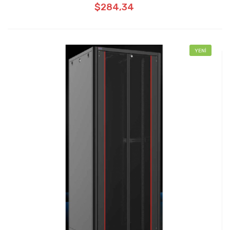
$284,34
YENİ