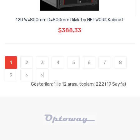
12U W=800mm D=800mm Dikili Tip NETWORK Kabinet
$388,33
1
2
3
4
5
6
7
8
9
>
>|
Gösterilen: 1 ile 12 arası, toplam: 222 (19 Sayfa)