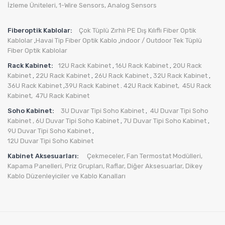
İzleme Üniteleri
,
1-Wire Sensors
,
Analog Sensors
Fiberoptik Kablolar:
Çok Tüplü Zırhlı PE Dış Kılıflı Fiber Optik
Kablolar
Havai Tip Fiber Optik Kablo
indoor / Outdoor Tek Tüplü
,
,
Fiber Optik Kablolar
Rack Kabinet:
12U Rack Kabinet
16U Rack Kabinet
20U Rack
,
,
Kabinet
22U Rack Kabinet
26U Rack Kabinet
32U Rack Kabinet
,
,
,
,
36U Rack Kabinet
39U Rack Kabinet
42U Rack Kabinet,
45U Rack
,
.
Kabinet,
47U Rack Kabinet
Soho Kabinet:
3U Duvar Tipi Soho Kabinet
4U Duvar Tipi Soho
,
Kabinet
, 6U Duvar Tipi Soho Kabinet
7U Duvar Tipi Soho Kabinet
,
,
9U Duvar Tipi Soho Kabinet
,
12U Duvar Tipi Soho Kabinet
Kabinet Aksesuarları:
Çekmeceler,
Fan Termostat Modülleri,
Kapama Panelleri,
Priz Grupları
,
Raflar,
Diğer Aksesuarlar
,
Dikey
Kablo Düzenleyiciler ve Kablo Kanalları