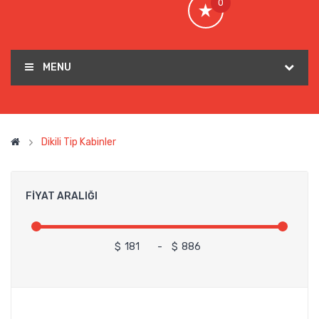
0
MENU
Dikili Tip Kabinler
FIYAT ARALIĞI
$
-
$