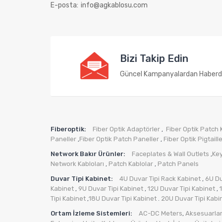
E-posta:
info@agkablosu.com
Bizi Takip Edin
Güncel Kampanyalardan Haberd
Fiberoptik:
Fiber Optik Adaptörler
Fiber Optik Patch 
,
Paneller
Fiber Optik Patch Paneller
Fiber Optik Pigtaill
,
,
Network Bakır Ürünler:
Faceplates & Wall Outlets
Ke
,
Network Kabloları
Patch Kablolar
Patch Panels
,
,
Duvar Tipi Kabinet:
4U Duvar Tipi Rack Kabinet
6U Du
,
Kabinet
9U Duvar Tipi Kabinet
12U Duvar Tipi Kabinet
,
,
,
Tipi Kabinet
18U Duvar Tipi Kabinet
20U Duvar Tipi Kabi
,
.
Ortam İzleme Sistemleri:
AC-DC Meters
Aksesuarlar
,