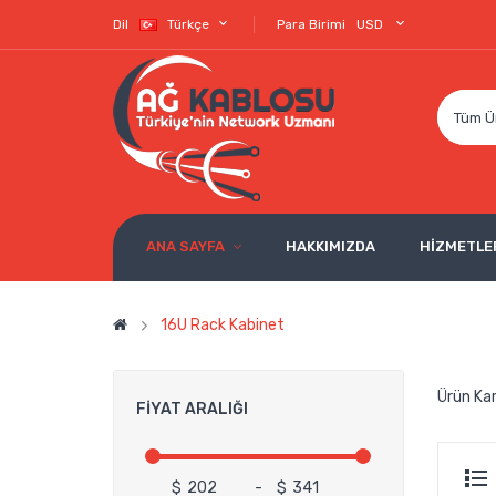
Dil
Türkçe
Para Birimi
USD
Tüm Ü
ANA SAYFA
HAKKIMIZDA
HİZMETLE
16U Rack Kabinet
Ürün Kar
FIYAT ARALIĞI
$
-
$