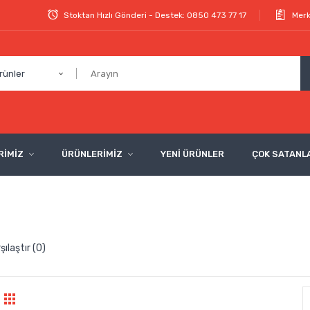
Stoktan Hızlı Gönderi - Destek: 0850 473 77 17
Merk
rünler
RİMİZ
ÜRÜNLERİMİZ
YENİ ÜRÜNLER
ÇOK SATANL
şılaştır (0)