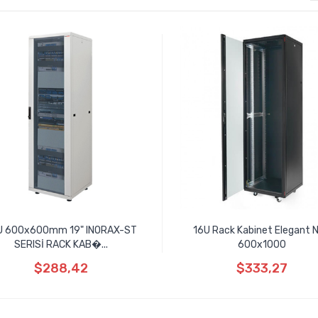
U 600x600mm 19" INORAX-ST
16U Rack Kabinet Elegant 
SERISİ RACK KAB�...
600x1000
$288,42
$333,27