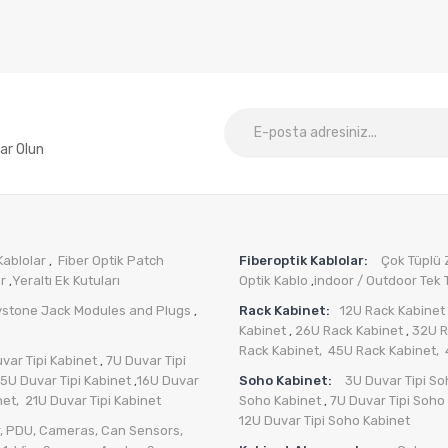
ar Olun
Kablolar
Fiber Optik Patch
Fiberoptik Kablolar:
Çok Tüplü Zı
,
er
Yeraltı Ek Kutuları
Optik Kablo
indoor / Outdoor Tek T
,
,
ystone Jack Modules and Plugs
Rack Kabinet:
12U Rack Kabinet
,
Kabinet
26U Rack Kabinet
32U R
,
,
Rack Kabinet,
45U Rack Kabinet,
var Tipi Kabinet
7U Duvar Tipi
,
15U Duvar Tipi Kabinet
16U Duvar
Soho Kabinet:
3U Duvar Tipi So
,
net,
21U Duvar Tipi Kabinet
Soho Kabinet
7U Duvar Tipi Soho
,
12U Duvar Tipi Soho Kabinet
,
PDU
,
Cameras
,
Can Sensors
,