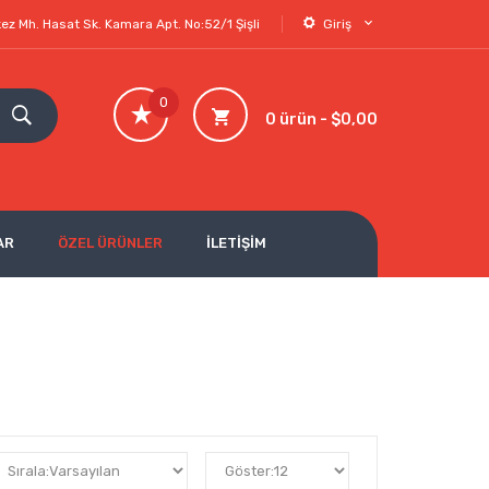
ez Mh. Hasat Sk. Kamara Apt. No:52/1 Şişli
Giriş
0
0 ürün - $0,00
AR
ÖZEL ÜRÜNLER
İLETİŞİM