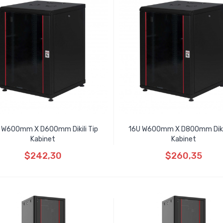
 W600mm X D600mm Dikili Tip
16U W600mm X D800mm Dikil
Kabinet
Kabinet
$242,30
$260,35