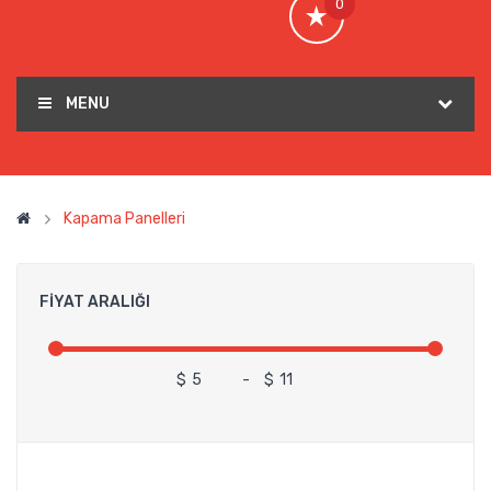
0
MENU
Kapama Panelleri
FIYAT ARALIĞI
$
-
$