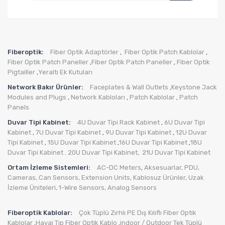
Fiberoptik:
Fiber Optik Adaptörler
Fiber Optik Patch Kablolar
,
,
Fiber Optik Patch Paneller
Fiber Optik Patch Paneller
Fiber Optik
,
,
Pigtailler
Yeraltı Ek Kutuları
,
Network Bakır Ürünler:
Faceplates & Wall Outlets
Keystone Jack
,
Modules and Plugs
Network Kabloları
Patch Kablolar
Patch
,
,
,
Panels
Duvar Tipi Kabinet:
4U Duvar Tipi Rack Kabinet
6U Duvar Tipi
,
Kabinet
7U Duvar Tipi Kabinet
9U Duvar Tipi Kabinet
12U Duvar
,
,
,
Tipi Kabinet
15U Duvar Tipi Kabinet
16U Duvar Tipi Kabinet
18U
,
,
,
Duvar Tipi Kabinet
20U Duvar Tipi Kabinet,
21U Duvar Tipi Kabinet
.
Ortam İzleme Sistemleri:
AC-DC Meters
Aksesuarlar
,
PDU
,
,
Cameras
,
Can Sensors
,
Extension Units
,
Kablosuz Ürünler
,
Uzak
İzleme Üniteleri
,
1-Wire Sensors
,
Analog Sensors
Fiberoptik Kablolar:
Çok Tüplü Zırhlı PE Dış Kılıflı Fiber Optik
Kablolar
Havai Tip Fiber Optik Kablo
indoor / Outdoor Tek Tüplü
,
,