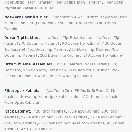
Fiber Optik Patch Paneller
Fiber Optik Patch Paneller
Fiber Optik
,
,
Pigtailler
Yeraltı Ek Kutuları
,
Network Bakır Ürünler:
Faceplates & Wall Outlets
Keystone Jack
,
Modules and Plugs
Network Kabloları
Patch Kablolar
Patch
,
,
,
Panels
Duvar Tipi Kabinet:
4U Duvar Tipi Rack Kabinet
6U Duvar Tipi
,
Kabinet
7U Duvar Tipi Kabinet
9U Duvar Tipi Kabinet
12U Duvar
,
,
,
Tipi Kabinet
15U Duvar Tipi Kabinet
16U Duvar Tipi Kabinet
18U
,
,
,
Duvar Tipi Kabinet
20U Duvar Tipi Kabinet,
21U Duvar Tipi Kabinet
.
Ortam İzleme Sistemleri:
AC-DC Meters
Aksesuarlar
,
PDU
,
,
Cameras
,
Can Sensors
,
Extension Units
,
Kablosuz Ürünler
,
Uzak
İzleme Üniteleri
,
1-Wire Sensors
,
Analog Sensors
Fiberoptik Kablolar:
Çok Tüplü Zırhlı PE Dış Kılıflı Fiber Optik
Kablolar
Havai Tip Fiber Optik Kablo
indoor / Outdoor Tek Tüplü
,
,
Fiber Optik Kablolar
Rack Kabinet:
12U Rack Kabinet
16U Rack Kabinet
20U Rack
,
,
Kabinet
22U Rack Kabinet
26U Rack Kabinet
32U Rack Kabinet
,
,
,
,
36U Rack Kabinet
39U Rack Kabinet
42U Rack Kabinet,
45U Rack
,
.
Kabinet,
47U Rack Kabinet