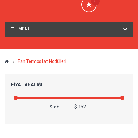
0
MENU
Fan Termostat Modülleri
FIYAT ARALIĞI
$
-
$