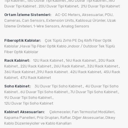
Tipi Kabinet
15U Duvar Tipi Kabinet
16U Duvar Tipi Kabinet
18U
,
,
,
Duvar Tipi Kabinet
20U Duvar Tipi Kabinet,
21U Duvar Tipi Kabinet
.
Ortam İzleme Sistemleri:
AC-DC Meters
Aksesuarlar
,
PDU
,
,
Cameras
,
Can Sensors
,
Extension Units
,
Kablosuz Ürünler
,
Uzak
İzleme Üniteleri
,
1-Wire Sensors
,
Analog Sensors
Fiberoptik Kablolar:
Çok Tüplü Zırhlı PE Dış Kılıflı Fiber Optik
Kablolar
Havai Tip Fiber Optik Kablo
indoor / Outdoor Tek Tüplü
,
,
Fiber Optik Kablolar
Rack Kabinet:
12U Rack Kabinet
16U Rack Kabinet
20U Rack
,
,
Kabinet
22U Rack Kabinet
26U Rack Kabinet
32U Rack Kabinet
,
,
,
,
36U Rack Kabinet
39U Rack Kabinet
42U Rack Kabinet,
45U Rack
,
.
Kabinet,
47U Rack Kabinet
Soho Kabinet:
3U Duvar Tipi Soho Kabinet
4U Duvar Tipi Soho
,
Kabinet
, 6U Duvar Tipi Soho Kabinet
7U Duvar Tipi Soho Kabinet
,
,
9U Duvar Tipi Soho Kabinet
,
12U Duvar Tipi Soho Kabinet
Kabinet Aksesuarları:
Çekmeceler,
Fan Termostat Modülleri,
Kapama Panelleri,
Priz Grupları
,
Raflar,
Diğer Aksesuarlar
,
Dikey
Kablo Düzenleyiciler ve Kablo Kanalları