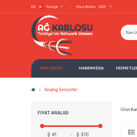
Dil
Türkçe
Para Birimi
USD
Tüm Ü
ANA SAYFA
HAKKIMIZDA
HİZMETLE
Analog Sensörler
Ürün Kar
FIYAT ARALIĞI
$
-
$