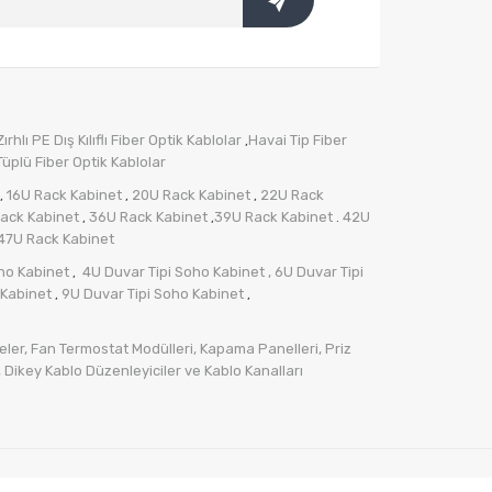
rhlı PE Dış Kılıflı Fiber Optik Kablolar
Havai Tip Fiber
,
üplü Fiber Optik Kablolar
16U Rack Kabinet
20U Rack Kabinet
22U Rack
,
,
,
ack Kabinet
36U Rack Kabinet
39U Rack Kabinet
42U
,
,
.
47U Rack Kabinet
ho Kabinet
4U Duvar Tipi Soho Kabinet
, 6U Duvar Tipi
,
 Kabinet
9U Duvar Tipi Soho Kabinet
,
,
ler,
Fan Termostat Modülleri,
Kapama Panelleri,
Priz
,
Dikey Kablo Düzenleyiciler ve Kablo Kanalları