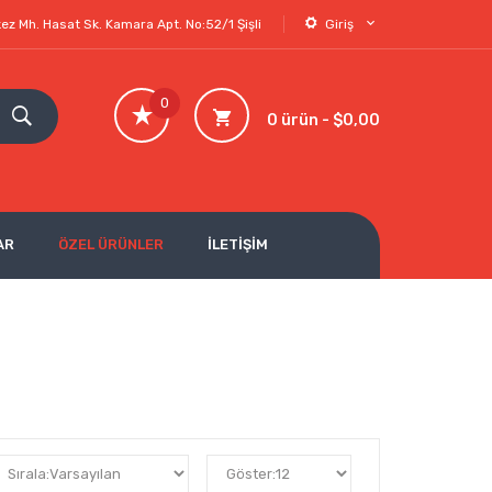
ez Mh. Hasat Sk. Kamara Apt. No:52/1 Şişli
Giriş
0
0 ürün - $0,00
AR
ÖZEL ÜRÜNLER
İLETİŞİM