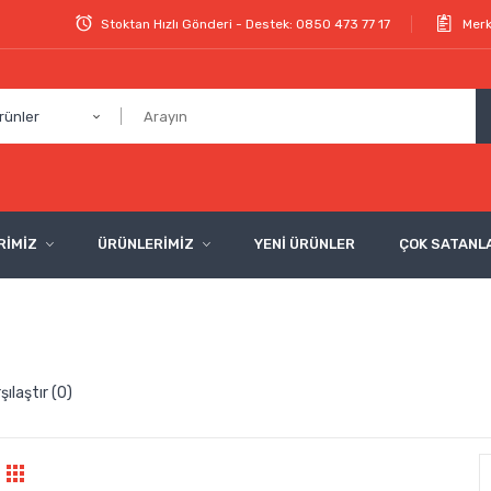
Stoktan Hızlı Gönderi - Destek: 0850 473 77 17
Merk
rünler
RİMİZ
ÜRÜNLERİMİZ
YENİ ÜRÜNLER
ÇOK SATANL
şılaştır (0)