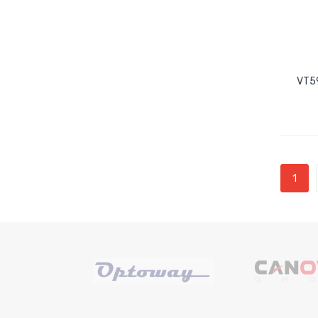
VT59
1