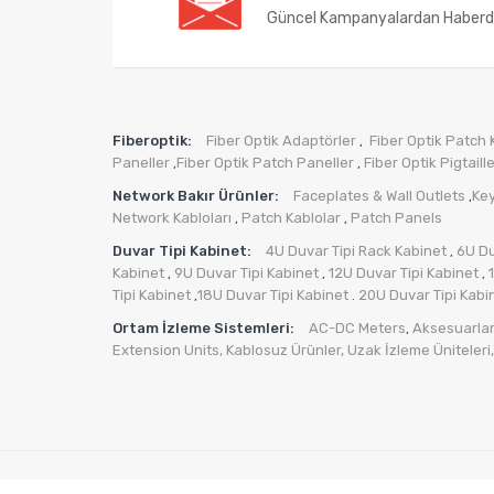
Güncel Kampanyalardan Haberd
Fiberoptik:
Fiber Optik Adaptörler
Fiber Optik Patch 
,
Paneller
Fiber Optik Patch Paneller
Fiber Optik Pigtaill
,
,
Network Bakır Ürünler:
Faceplates & Wall Outlets
Ke
,
Network Kabloları
Patch Kablolar
Patch Panels
,
,
Duvar Tipi Kabinet:
4U Duvar Tipi Rack Kabinet
6U Du
,
Kabinet
9U Duvar Tipi Kabinet
12U Duvar Tipi Kabinet
,
,
,
Tipi Kabinet
18U Duvar Tipi Kabinet
20U Duvar Tipi Kabi
,
.
Ortam İzleme Sistemleri:
AC-DC Meters
Aksesuarlar
,
Extension Units
,
Kablosuz Ürünler
,
Uzak İzleme Üniteleri