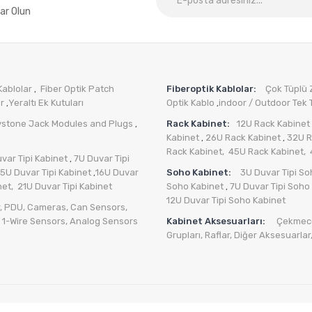
ar Olun
Kablolar
Fiber Optik Patch
Fiberoptik Kablolar:
Çok Tüplü Zı
,
er
Yeraltı Ek Kutuları
Optik Kablo
indoor / Outdoor Tek T
,
,
ystone Jack Modules and Plugs
Rack Kabinet:
12U Rack Kabinet
,
Kabinet
26U Rack Kabinet
32U R
,
,
Rack Kabinet,
45U Rack Kabinet,
var Tipi Kabinet
7U Duvar Tipi
,
15U Duvar Tipi Kabinet
16U Duvar
Soho Kabinet:
3U Duvar Tipi So
,
net,
21U Duvar Tipi Kabinet
Soho Kabinet
7U Duvar Tipi Soho
,
12U Duvar Tipi Soho Kabinet
,
PDU
,
Cameras
,
Can Sensors
,
,
1-Wire Sensors
,
Analog Sensors
Kabinet Aksesuarları:
Çekmece
Grupları
,
Raflar,
Diğer Aksesuarlar