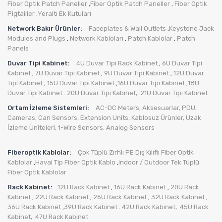
Fiber Optik Patch Paneller
Fiber Optik Patch Paneller
Fiber Optik
,
,
Pigtailler
Yeraltı Ek Kutuları
,
Network Bakır Ürünler:
Faceplates & Wall Outlets
Keystone Jack
,
Modules and Plugs
Network Kabloları
Patch Kablolar
Patch
,
,
,
Panels
Duvar Tipi Kabinet:
4U Duvar Tipi Rack Kabinet
6U Duvar Tipi
,
Kabinet
7U Duvar Tipi Kabinet
9U Duvar Tipi Kabinet
12U Duvar
,
,
,
Tipi Kabinet
15U Duvar Tipi Kabinet
16U Duvar Tipi Kabinet
18U
,
,
,
Duvar Tipi Kabinet
20U Duvar Tipi Kabinet,
21U Duvar Tipi Kabinet
.
Ortam İzleme Sistemleri:
AC-DC Meters
Aksesuarlar
,
PDU
,
,
Cameras
,
Can Sensors
,
Extension Units
,
Kablosuz Ürünler
,
Uzak
İzleme Üniteleri
,
1-Wire Sensors
,
Analog Sensors
Fiberoptik Kablolar:
Çok Tüplü Zırhlı PE Dış Kılıflı Fiber Optik
Kablolar
Havai Tip Fiber Optik Kablo
indoor / Outdoor Tek Tüplü
,
,
Fiber Optik Kablolar
Rack Kabinet:
12U Rack Kabinet
16U Rack Kabinet
20U Rack
,
,
Kabinet
22U Rack Kabinet
26U Rack Kabinet
32U Rack Kabinet
,
,
,
,
36U Rack Kabinet
39U Rack Kabinet
42U Rack Kabinet,
45U Rack
,
.
Kabinet,
47U Rack Kabinet