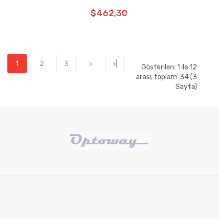
$462,30
1
2
3
>
>|
Gösterilen: 1 ile 12
arası, toplam: 34 (3
Sayfa)