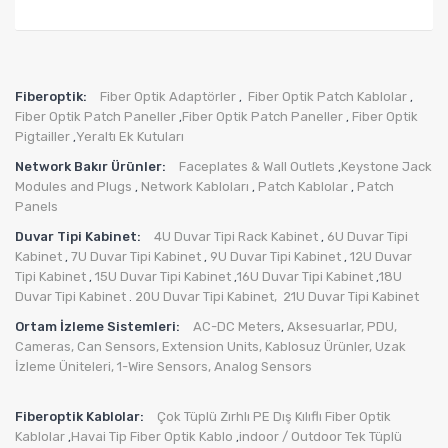
Fiberoptik:
Fiber Optik Adaptörler
Fiber Optik Patch Kablolar
,
,
Fiber Optik Patch Paneller
Fiber Optik Patch Paneller
Fiber Optik
,
,
Pigtailler
Yeraltı Ek Kutuları
,
Network Bakır Ürünler:
Faceplates & Wall Outlets
Keystone Jack
,
Modules and Plugs
Network Kabloları
Patch Kablolar
Patch
,
,
,
Panels
Duvar Tipi Kabinet:
4U Duvar Tipi Rack Kabinet
6U Duvar Tipi
,
Kabinet
7U Duvar Tipi Kabinet
9U Duvar Tipi Kabinet
12U Duvar
,
,
,
Tipi Kabinet
15U Duvar Tipi Kabinet
16U Duvar Tipi Kabinet
18U
,
,
,
Duvar Tipi Kabinet
20U Duvar Tipi Kabinet,
21U Duvar Tipi Kabinet
.
Ortam İzleme Sistemleri:
AC-DC Meters
Aksesuarlar
,
PDU
,
,
Cameras
,
Can Sensors
,
Extension Units
,
Kablosuz Ürünler
,
Uzak
İzleme Üniteleri
,
1-Wire Sensors
,
Analog Sensors
Fiberoptik Kablolar:
Çok Tüplü Zırhlı PE Dış Kılıflı Fiber Optik
Kablolar
Havai Tip Fiber Optik Kablo
indoor / Outdoor Tek Tüplü
,
,