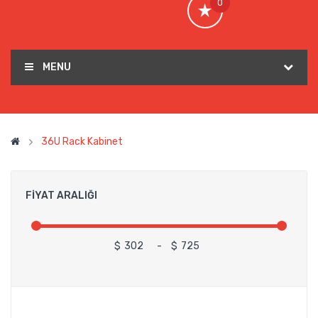
0
MENU
36U Rack Kabinet
FIYAT ARALIĞI
$
-
$