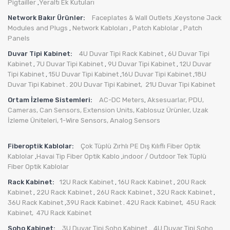
Pigtailler
Yeraltı Ek Kutuları
,
Network Bakır Ürünler:
Faceplates & Wall Outlets
Keystone Jack
,
Modules and Plugs
Network Kabloları
Patch Kablolar
Patch
,
,
,
Panels
Duvar Tipi Kabinet:
4U Duvar Tipi Rack Kabinet
6U Duvar Tipi
,
Kabinet
7U Duvar Tipi Kabinet
9U Duvar Tipi Kabinet
12U Duvar
,
,
,
Tipi Kabinet
15U Duvar Tipi Kabinet
16U Duvar Tipi Kabinet
18U
,
,
,
Duvar Tipi Kabinet
20U Duvar Tipi Kabinet,
21U Duvar Tipi Kabinet
.
Ortam İzleme Sistemleri:
AC-DC Meters
Aksesuarlar
,
PDU
,
,
Cameras
,
Can Sensors
,
Extension Units
,
Kablosuz Ürünler
,
Uzak
İzleme Üniteleri
,
1-Wire Sensors
,
Analog Sensors
Fiberoptik Kablolar:
Çok Tüplü Zırhlı PE Dış Kılıflı Fiber Optik
Kablolar
Havai Tip Fiber Optik Kablo
indoor / Outdoor Tek Tüplü
,
,
Fiber Optik Kablolar
Rack Kabinet:
12U Rack Kabinet
16U Rack Kabinet
20U Rack
,
,
Kabinet
22U Rack Kabinet
26U Rack Kabinet
32U Rack Kabinet
,
,
,
,
36U Rack Kabinet
39U Rack Kabinet
42U Rack Kabinet,
45U Rack
,
.
Kabinet,
47U Rack Kabinet
Soho Kabinet:
3U Duvar Tipi Soho Kabinet
4U Duvar Tipi Soho
,