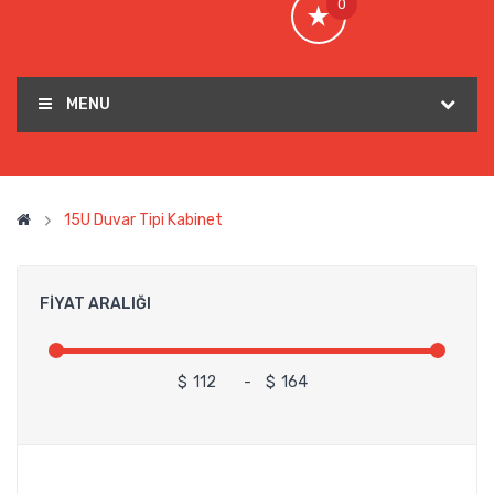
0
MENU
15U Duvar Tipi Kabinet
FIYAT ARALIĞI
$
-
$