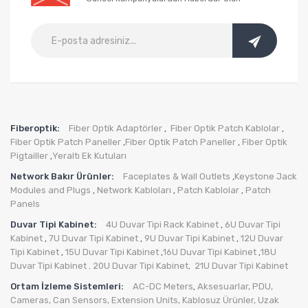
Fiberoptik:
Fiber Optik Adaptörler
Fiber Optik Patch Kablolar
,
,
Fiber Optik Patch Paneller
Fiber Optik Patch Paneller
Fiber Optik
,
,
Pigtailler
Yeraltı Ek Kutuları
,
Network Bakır Ürünler:
Faceplates & Wall Outlets
Keystone Jack
,
Modules and Plugs
Network Kabloları
Patch Kablolar
Patch
,
,
,
Panels
Duvar Tipi Kabinet:
4U Duvar Tipi Rack Kabinet
6U Duvar Tipi
,
Kabinet
7U Duvar Tipi Kabinet
9U Duvar Tipi Kabinet
12U Duvar
,
,
,
Tipi Kabinet
15U Duvar Tipi Kabinet
16U Duvar Tipi Kabinet
18U
,
,
,
Duvar Tipi Kabinet
20U Duvar Tipi Kabinet,
21U Duvar Tipi Kabinet
.
Ortam İzleme Sistemleri:
AC-DC Meters
Aksesuarlar
,
PDU
,
,
Cameras
,
Can Sensors
,
Extension Units
,
Kablosuz Ürünler
,
Uzak