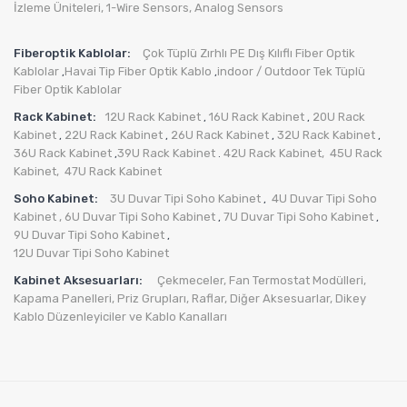
İzleme Üniteleri
,
1-Wire Sensors
,
Analog Sensors
Fiberoptik Kablolar:
Çok Tüplü Zırhlı PE Dış Kılıflı Fiber Optik
Kablolar
Havai Tip Fiber Optik Kablo
indoor / Outdoor Tek Tüplü
,
,
Fiber Optik Kablolar
Rack Kabinet:
12U Rack Kabinet
16U Rack Kabinet
20U Rack
,
,
Kabinet
22U Rack Kabinet
26U Rack Kabinet
32U Rack Kabinet
,
,
,
,
36U Rack Kabinet
39U Rack Kabinet
42U Rack Kabinet,
45U Rack
,
.
Kabinet,
47U Rack Kabinet
Soho Kabinet:
3U Duvar Tipi Soho Kabinet
4U Duvar Tipi Soho
,
Kabinet
, 6U Duvar Tipi Soho Kabinet
7U Duvar Tipi Soho Kabinet
,
,
9U Duvar Tipi Soho Kabinet
,
12U Duvar Tipi Soho Kabinet
Kabinet Aksesuarları:
Çekmeceler,
Fan Termostat Modülleri,
Kapama Panelleri,
Priz Grupları
,
Raflar,
Diğer Aksesuarlar
,
Dikey
Kablo Düzenleyiciler ve Kablo Kanalları