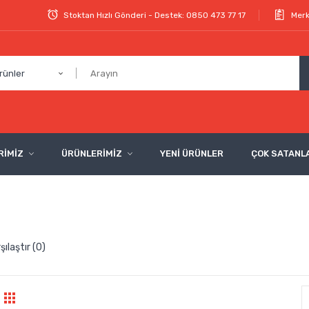
Stoktan Hızlı Gönderi - Destek: 0850 473 77 17
Merk
rünler
RİMİZ
ÜRÜNLERİMİZ
YENİ ÜRÜNLER
ÇOK SATANL
şılaştır (0)