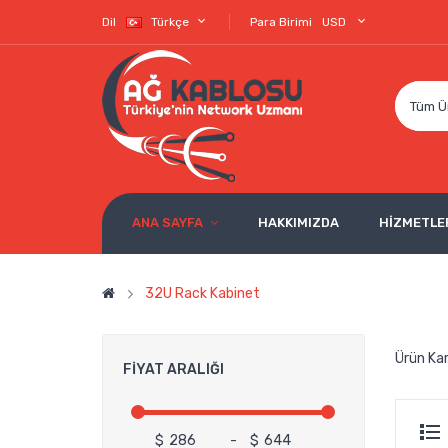
Dil
Türkçe
Para Birimi
USD
Tüm Ü
ANA SAYFA
HAKKIMIZDA
HİZMETLE
32U Rack Kabinet
Ürün Kar
FIYAT ARALIĞI
$
-
$