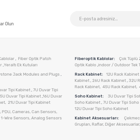
ar Olun
Kablolar
Fiber Optik Patch
Fiberoptik Kablolar:
Çok Tüplü Zı
,
er
Yeraltı Ek Kutuları
Optik Kablo
indoor / Outdoor Tek T
,
,
ystone Jack Modules and Plugs
Rack Kabinet:
12U Rack Kabinet
,
Kabinet
26U Rack Kabinet
32U R
,
,
Rack Kabinet,
45U Rack Kabinet,
var Tipi Kabinet
7U Duvar Tipi
,
15U Duvar Tipi Kabinet
16U Duvar
Soho Kabinet:
3U Duvar Tipi So
,
net,
21U Duvar Tipi Kabinet
Soho Kabinet
7U Duvar Tipi Soho
,
12U Duvar Tipi Soho Kabinet
,
PDU
,
Cameras
,
Can Sensors
,
,
1-Wire Sensors
,
Analog Sensors
Kabinet Aksesuarları:
Çekmece
Grupları
,
Raflar,
Diğer Aksesuarlar