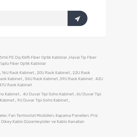
rhlı PE Dış Kılıflı Fiber Optik Kablolar
Havai Tip Fiber
,
üplü Fiber Optik Kablolar
16U Rack Kabinet
20U Rack Kabinet
22U Rack
,
,
,
ack Kabinet
36U Rack Kabinet
39U Rack Kabinet
42U
,
,
.
47U Rack Kabinet
ho Kabinet
4U Duvar Tipi Soho Kabinet
, 6U Duvar Tipi
,
 Kabinet
9U Duvar Tipi Soho Kabinet
,
,
ler,
Fan Termostat Modülleri,
Kapama Panelleri,
Priz
,
Dikey Kablo Düzenleyiciler ve Kablo Kanalları