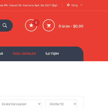
ez Mh. Hasat Sk. Kamara Apt. No:52/1 Şişli
Giriş
0
0 ürün - $0,00
AR
ÖZEL ÜRÜNLER
İLETİŞİM