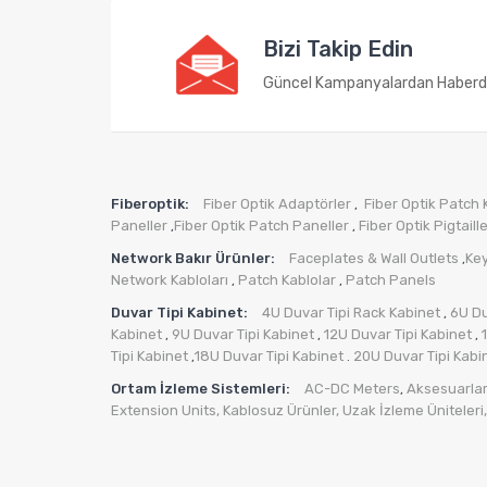
Bizi Takip Edin
Güncel Kampanyalardan Haberd
Fiberoptik:
Fiber Optik Adaptörler
Fiber Optik Patch 
,
Paneller
Fiber Optik Patch Paneller
Fiber Optik Pigtaill
,
,
Network Bakır Ürünler:
Faceplates & Wall Outlets
Ke
,
Network Kabloları
Patch Kablolar
Patch Panels
,
,
Duvar Tipi Kabinet:
4U Duvar Tipi Rack Kabinet
6U Du
,
Kabinet
9U Duvar Tipi Kabinet
12U Duvar Tipi Kabinet
,
,
,
Tipi Kabinet
18U Duvar Tipi Kabinet
20U Duvar Tipi Kabi
,
.
Ortam İzleme Sistemleri:
AC-DC Meters
Aksesuarlar
,
Extension Units
,
Kablosuz Ürünler
,
Uzak İzleme Üniteleri