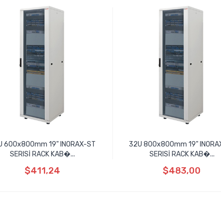
U 600x800mm 19" INORAX-ST
32U 800x800mm 19" INORA
SERISİ RACK KAB�...
SERISİ RACK KAB�...
$411,24
$483,00