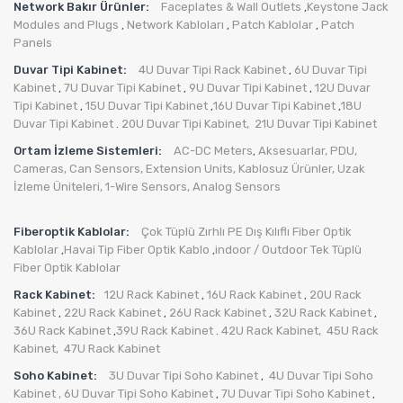
Network Bakır Ürünler:
Faceplates & Wall Outlets
Keystone Jack
,
Modules and Plugs
Network Kabloları
Patch Kablolar
Patch
,
,
,
Panels
Duvar Tipi Kabinet:
4U Duvar Tipi Rack Kabinet
6U Duvar Tipi
,
Kabinet
7U Duvar Tipi Kabinet
9U Duvar Tipi Kabinet
12U Duvar
,
,
,
Tipi Kabinet
15U Duvar Tipi Kabinet
16U Duvar Tipi Kabinet
18U
,
,
,
Duvar Tipi Kabinet
20U Duvar Tipi Kabinet,
21U Duvar Tipi Kabinet
.
Ortam İzleme Sistemleri:
AC-DC Meters
Aksesuarlar
,
PDU
,
,
Cameras
,
Can Sensors
,
Extension Units
,
Kablosuz Ürünler
,
Uzak
İzleme Üniteleri
,
1-Wire Sensors
,
Analog Sensors
Fiberoptik Kablolar:
Çok Tüplü Zırhlı PE Dış Kılıflı Fiber Optik
Kablolar
Havai Tip Fiber Optik Kablo
indoor / Outdoor Tek Tüplü
,
,
Fiber Optik Kablolar
Rack Kabinet:
12U Rack Kabinet
16U Rack Kabinet
20U Rack
,
,
Kabinet
22U Rack Kabinet
26U Rack Kabinet
32U Rack Kabinet
,
,
,
,
36U Rack Kabinet
39U Rack Kabinet
42U Rack Kabinet,
45U Rack
,
.
Kabinet,
47U Rack Kabinet
Soho Kabinet:
3U Duvar Tipi Soho Kabinet
4U Duvar Tipi Soho
,
Kabinet
, 6U Duvar Tipi Soho Kabinet
7U Duvar Tipi Soho Kabinet
,
,