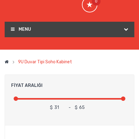
0
MENU
9U Duvar Tipi Soho Kabinet
FIYAT ARALIĞI
$
-
$