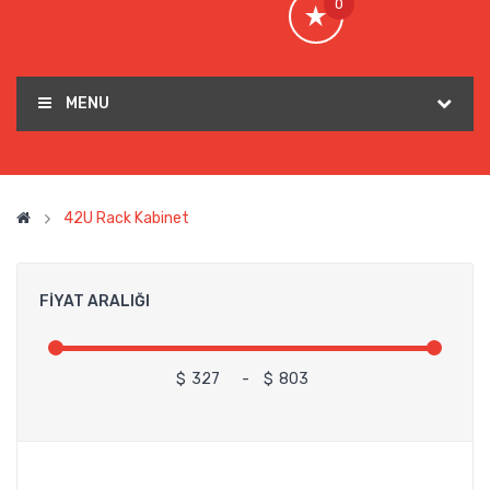
0
MENU
42U Rack Kabinet
FIYAT ARALIĞI
$
-
$