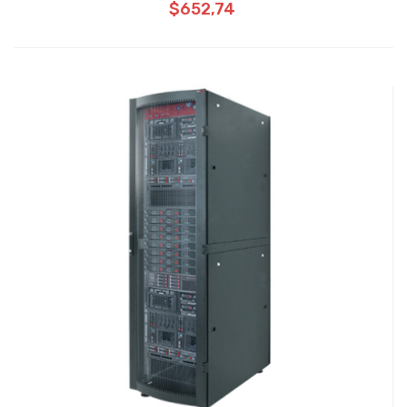
$652,74