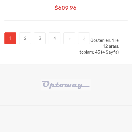
$609,96
1
2
3
4
>
>|
Gösterilen: 1 ile
12 arası,
toplam: 43 (4 Sayfa)