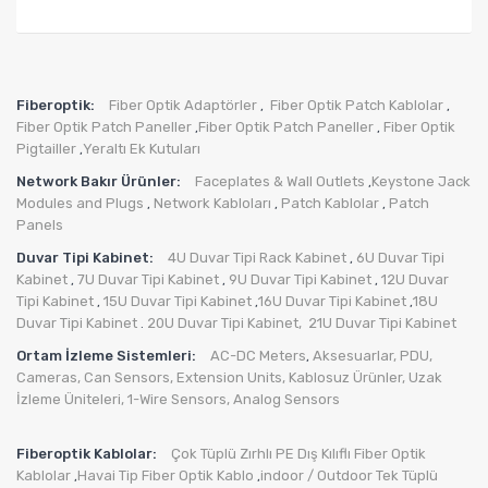
Fiberoptik:
Fiber Optik Adaptörler
Fiber Optik Patch Kablolar
,
,
Fiber Optik Patch Paneller
Fiber Optik Patch Paneller
Fiber Optik
,
,
Pigtailler
Yeraltı Ek Kutuları
,
Network Bakır Ürünler:
Faceplates & Wall Outlets
Keystone Jack
,
Modules and Plugs
Network Kabloları
Patch Kablolar
Patch
,
,
,
Panels
Duvar Tipi Kabinet:
4U Duvar Tipi Rack Kabinet
6U Duvar Tipi
,
Kabinet
7U Duvar Tipi Kabinet
9U Duvar Tipi Kabinet
12U Duvar
,
,
,
Tipi Kabinet
15U Duvar Tipi Kabinet
16U Duvar Tipi Kabinet
18U
,
,
,
Duvar Tipi Kabinet
20U Duvar Tipi Kabinet,
21U Duvar Tipi Kabinet
.
Ortam İzleme Sistemleri:
AC-DC Meters
Aksesuarlar
,
PDU
,
,
Cameras
,
Can Sensors
,
Extension Units
,
Kablosuz Ürünler
,
Uzak
İzleme Üniteleri
,
1-Wire Sensors
,
Analog Sensors
Fiberoptik Kablolar:
Çok Tüplü Zırhlı PE Dış Kılıflı Fiber Optik
Kablolar
Havai Tip Fiber Optik Kablo
indoor / Outdoor Tek Tüplü
,
,