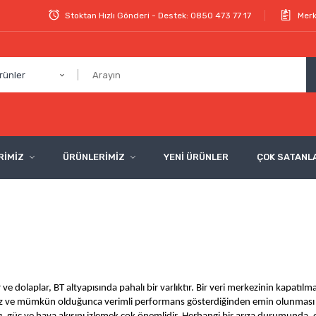
Stoktan Hızlı Gönderi - Destek: 0850 473 77 17
Merk
rünler
RİMİZ
ÜRÜNLERİMİZ
YENİ ÜRÜNLER
ÇOK SATANL
 dolaplar, BT altyapısında pahalı bir varlıktır. Bir veri merkezinin kapatılması
atasız ve mümkün olduğunca verimli performans gösterdiğinden emin olunması 