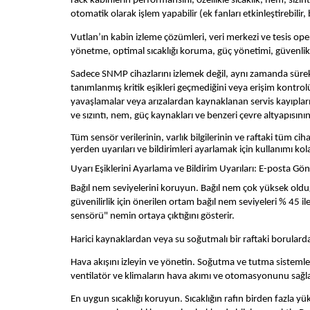
rack kabinlerin performansını, özellikle sıcaklık, nem, sız
otomatik olarak işlem yapabilir (ek fanları etkinleştirebilir, 
Vutlan’ın kabin izleme çözümleri, veri merkezi ve tesis oper
yönetme, optimal sıcaklığı koruma, güç yönetimi, güvenlik 
Sadece SNMP cihazlarını izlemek değil, aynı zamanda sürekl
tanımlanmış kritik eşikleri geçmediğini veya erişim kontro
yavaşlamalar veya arızalardan kaynaklanan servis kayıplarını
ve sızıntı, nem, güç kaynakları ve benzeri çevre altyapısının
Tüm sensör verilerinin, varlık bilgilerinin ve raftaki tüm
yerden uyarıları ve bildirimleri ayarlamak için kullanımı k
Uyarı Eşiklerini Ayarlama ve Bildirim Uyarıları: E-posta Gön
Bağıl nem seviyelerini koruyun. Bağıl nem çok yüksek o
güvenilirlik için önerilen ortam bağıl nem seviyeleri % 45 i
sensörü" nemin ortaya çıktığını gösterir.
Harici kaynaklardan veya su soğutmalı bir raftaki borularda
Hava akışını izleyin ve yönetin. Soğutma ve tutma sistemler
ventilatör ve klimaların hava akımı ve otomasyonunu sağla
En uygun sıcaklığı koruyun. Sıcaklığın rafın birden fazla yük