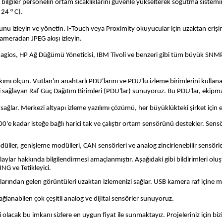
 bilgiler personelin ortam sıcaklıklarını güvenle yükselterek soğutma sistemini
 24 ° C).
uğunu izleyin ve yönetin. I-Touch veya Proximity okuyucular için uzaktan eriş
kameradan JPEG akışı izleyin.
agios, HP Ağ Düğümü Yöneticisi, IBM Tivoli ve benzeri gibi tüm büyük SNMP
ımı ölçün. Vutlan'ın anahtarlı PDU'larını ve PDU'lu izleme birimlerini kullana
ni sağlayan Raf Güç Dağıtım Birimleri (PDU'lar) sunuyoruz. Bu PDU'lar, ekipma
ağlar. Merkezi altyapı izleme yazılımı çözümü, her büyüklükteki şirket için 
0'e kadar isteğe bağlı harici tak ve çalıştır ortam sensörünü destekler. Sensör
ller, genişleme modülleri, CAN sensörleri ve analog zincirlenebilir sensörler k
laylar hakkında bilgilendirmesi amaçlanmıştır. Aşağıdaki gibi bildirimleri olu
NG ve Tetikleyici.
arından gelen görüntüleri uzaktan izlemenizi sağlar. USB kamera raf içine mo
lanabilen çok çeşitli analog ve dijital sensörler sunuyoruz.
lacak bu imkanı sizlere en uygun fiyat ile sunmaktayız. Projeleriniz için bizi