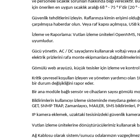
ve personele sıcaklık sorunları hakkında bilgi verecektir. Bu
için önerilen en uygun sıcaklık aralığı 68 ° - 75 ° F'dir (20 ° -
Güvenlik tehditlerini izleyin. Raflarınıza kimin erişimi old
çarpılmışsa haberdar olun. Veya raf kapısı açılmışsa, USB 
İzleme ve Raporlama: Vutlan izleme üniteleri OpenNMS, N
uyumludur.
Gücü yönetin. AC / DC sayaçlarını kullanarak voltajı veya ak
elektrik prizlerini rafa monte ekipmanlara dağıtabilmeleri
Gömülü web arayüzü, küçük tesisler için izleme ve kontrol s
Kritik çevresel koşulları izleyen ve yöneten yardımcı olan 10
bir durum değişikliğini rapor eder.
Bir ana modüle bağlı sensör ve cihazların sayısı gömülü modü
Bildirimlerin kullanıcıyı izleme sisteminde meydana gelen o
GET, SNMP TRAP, Zamanlayıcı, MAILER, SMS bildirimleri, PI
IP kamera eklemek, uzaktaki tesisinizdeki güvenlik kameral
Vutlan izleme ünitelerine dönüştürücülerimiz kullanarak bağ
Ağ Kablosu olarak sistem/sunucu odalarınızın vazgeçilmezi o