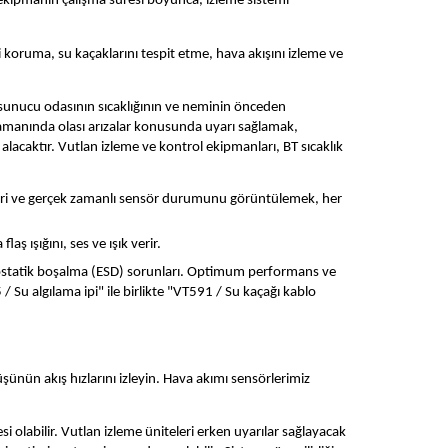
 ekipmanın çalışma süresi boyunca, izleme sistemi 
i koruma, su kaçaklarını tespit etme, hava akışını izleme ve 
 sunucu odasının sıcaklığının ve neminin önceden 
zamanında olası arızalar konusunda uyarı sağlamak, 
lacaktır. Vutlan izleme ve kontrol ekipmanları, BT sıcaklık 
ikleri ve gerçek zamanlı sensör durumunu görüntülemek, her 
ş ışığını, ses ve ışık verir.
statik boşalma (ESD) sorunları. Optimum performans ve 
 Su algılama ipi" ile birlikte "VT591 / Su kaçağı kablo 
ünün akış hızlarını izleyin. Hava akımı sensörlerimiz 
i olabilir. Vutlan izleme üniteleri erken uyarılar sağlayacak 