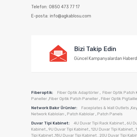
Telefon:
0850 473 77 17
E-posta:
info@agkablosu.com
Bizi Takip Edin
Güncel Kampanyalardan Haberd
Fiberoptik:
Fiber Optik Adaptörler
Fiber Optik Patch 
,
Paneller
Fiber Optik Patch Paneller
Fiber Optik Pigtaill
,
,
Network Bakır Ürünler:
Faceplates & Wall Outlets
Ke
,
Network Kabloları
Patch Kablolar
Patch Panels
,
,
Duvar Tipi Kabinet:
4U Duvar Tipi Rack Kabinet
6U Du
,
Kabinet
9U Duvar Tipi Kabinet
12U Duvar Tipi Kabinet
,
,
,
Tipi Kabinet
18U Duvar Tipi Kabinet
20U Duvar Tipi Kabi
,
.