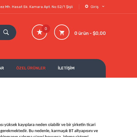
ez Mh. Hasat Sk. Kamara Apt. No:52/1 Şişli
Giriş
0
0 ürün - $0,00
AR
ÖZEL ÜRÜNLER
İLETİŞİM
 yüksek kayıplara neden olabilir ve bir şirketin ticari 
gerekmektedir. Bu nedenle, karmaşık BT altyapısını ve 