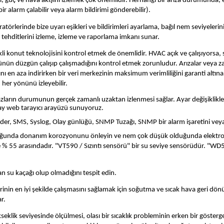
ıntı, güç ve hava akışını izlemek çok önemlidir. Herhangi bir arıza durumunda,
bir alarm çalabilir veya alarm bildirimi gönderebilir).
atörlerinde bize uyarı eşikleri ve bildirimleri ayarlama, bağıl nem seviyelerin
tehditlerini izleme, izleme ve raporlama imkanı sunar.
i konut teknolojisini kontrol etmek de önemlidir. HVAC açık ve çalışıyorsa,
lünün düzgün çalışıp çalışmadığını kontrol etmek zorunludur. Arızalar veya 
 en aza indirirken bir veri merkezinin maksimum verimliliğini garanti altına a
 her yönünü izleyebilir.
 cihazların durumunun gerçek zamanlı uzaktan izlenmesi sağlar. Ayar değişikl
olay web tarayıcı arayüzü sunuyoruz.
der, SMS, Syslog, Olay günlüğü, SNMP Tuzağı, SNMP bir alarm işaretini veya fla
lduğunda donanım korozyonunu önleyin ve nem çok düşük olduğunda elektro
le % 55 arasındadır. "VT590 / Sızıntı sensörü" bir su seviye sensörüdür. "WD5 /
n su kaçağı olup olmadığını tespit edin.
inin en iyi şekilde çalışmasını sağlamak için soğutma ve sıcak hava geri dönüş
r.
seklik seviyesinde ölçülmesi, olası bir sıcaklık probleminin erken bir gösterges