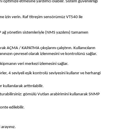
 optimize etmesine yardımcı olabilir. Sistem güvenilirliği 
ime izin verin. Raf titreşim sensörümüz VT540 ile 
 ağ yönetim sistemleriyle (NMS yazılımı) tamamen 
rak AÇMA / KAPATMA çıkışlarını çalıştırın. Kullanıcıların 
nınızın çevresel olarak izlenmesini ve kontrolünü sağlar.
ekipmanın veri merkezi izlemesini sağlar.
ler, 4 seviyeli eşik kontrolü seviyesini kullanır ve herhangi 
ullanılarak arttırılabilir.
şturabilirsiniz: gömülü Vutlan arabirimini kullanarak SNMP 
nte edilebilir.
 arayınız.