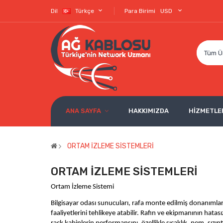
Dil
Türkçe
Para Birimi
USD
Tüm Ü
ANA SAYFA
HAKKIMIZDA
HİZMETLE
ORTAM İZLEME SİSTEMLERİ
ORTAM İZLEME SİSTEMLERİ
Ortam İzleme Sistemi
Bilgisayar odası sunucuları, rafa monte edilmiş donanımlar ve
faaliyetlerini tehlikeye atabilir. Rafın ve ekipmanının h