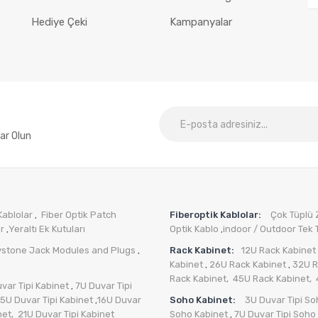
Hediye Çeki
Kampanyalar
ar Olun
Kablolar
Fiber Optik Patch
Fiberoptik Kablolar:
Çok Tüplü Zı
,
er
Yeraltı Ek Kutuları
Optik Kablo
indoor / Outdoor Tek T
,
,
ystone Jack Modules and Plugs
Rack Kabinet:
12U Rack Kabinet
,
Kabinet
26U Rack Kabinet
32U R
,
,
Rack Kabinet,
45U Rack Kabinet,
var Tipi Kabinet
7U Duvar Tipi
,
15U Duvar Tipi Kabinet
16U Duvar
Soho Kabinet:
3U Duvar Tipi So
,
net,
21U Duvar Tipi Kabinet
Soho Kabinet
7U Duvar Tipi Soho
,