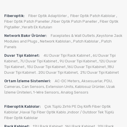
Fiberoptik:
Fiber Optik Adaptörler
Fiber Optik Patch Kablolar
,
,
Fiber Optik Patch Paneller
Fiber Optik Patch Paneller
Fiber Optik
,
,
Pigtailler
Yeraltı Ek Kutuları
,
Network Bakır Ürünler:
Faceplates & Wall Outlets
Keystone Jack
,
Modules and Plugs
Network Kabloları
Patch Kablolar
Patch
,
,
,
Panels
Duvar Tipi Kabinet:
4U Duvar Tipi Rack Kabinet
6U Duvar Tipi
,
Kabinet
7U Duvar Tipi Kabinet
9U Duvar Tipi Kabinet
12U Duvar
,
,
,
Tipi Kabinet
15U Duvar Tipi Kabinet
16U Duvar Tipi Kabinet
18U
,
,
,
Duvar Tipi Kabinet
20U Duvar Tipi Kabinet,
21U Duvar Tipi Kabinet
.
Ortam İzleme Sistemleri:
AC-DC Meters
Aksesuarlar
,
PDU
,
,
Cameras
,
Can Sensors
,
Extension Units
,
Kablosuz Ürünler
,
Uzak
İzleme Üniteleri
,
1-Wire Sensors
,
Analog Sensors
Fiberoptik Kablolar:
Çok Tüplü Zırhlı PE Dış Kılıflı Fiber Optik
Kablolar
Havai Tip Fiber Optik Kablo
indoor / Outdoor Tek Tüplü
,
,
Fiber Optik Kablolar
Rack Kabinet:
12U Rack Kabinet
16U Rack Kabinet
20U Rack
,
,