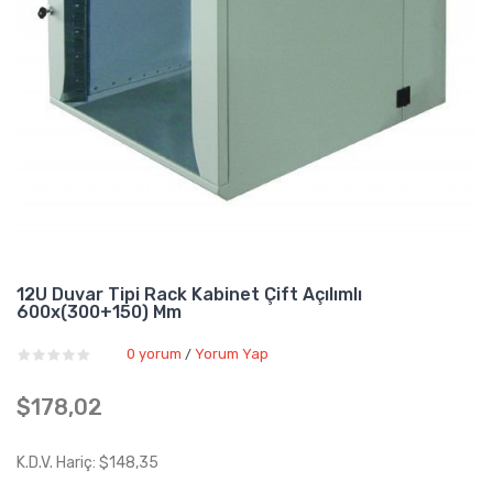
12U Duvar Tipi Rack Kabinet Çift Açılımlı
600x(300+150) Mm
0 yorum
Yorum Yap
/
$178,02
K.D.V. Hariç: $148,35