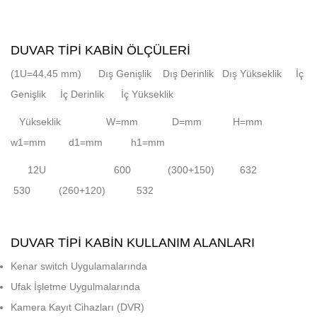
DUVAR TIPI KABIN ÖLÇÜLERI
(1U=44,45 mm) Dış Genişlik Dış Derinlik Dış Yükseklik İç
Genişlik İç Derinlik İç Yükseklik
Yükseklik W=mm D=mm H=mm
w1=mm d1=mm h1=mm
12U 600 (300+150) 632
530 (260+120) 532
DUVAR TIPI KABIN KULLANIM ALANLARI
Kenar switch Uygulamalarında
Ufak İşletme Uygulmalarında
Kamera Kayıt Cihazları (DVR)