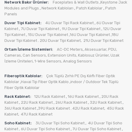
Network Bakır Ürünler:
Faceplates & Wall Outlets
Keystone Jack
,
Modules and Plugs
Network Kabloları
Patch Kablolar
Patch
,
,
,
Panels
Duvar Tipi Kabinet:
4U Duvar Tipi Rack Kabinet
6U Duvar Tipi
,
Kabinet
7U Duvar Tipi Kabinet
9U Duvar Tipi Kabinet
12U Duvar
,
,
,
Tipi Kabinet
15U Duvar Tipi Kabinet
16U Duvar Tipi Kabinet
18U
,
,
,
Duvar Tipi Kabinet
20U Duvar Tipi Kabinet,
21U Duvar Tipi Kabinet
.
Ortam İzleme Sistemleri:
AC-DC Meters
Aksesuarlar
,
PDU
,
,
Cameras
,
Can Sensors
,
Extension Units
,
Kablosuz Ürünler
,
Uzak
İzleme Üniteleri
,
1-Wire Sensors
,
Analog Sensors
Fiberoptik Kablolar:
Çok Tüplü Zırhlı PE Dış Kılıflı Fiber Optik
Kablolar
Havai Tip Fiber Optik Kablo
indoor / Outdoor Tek Tüplü
,
,
Fiber Optik Kablolar
Rack Kabinet:
12U Rack Kabinet
16U Rack Kabinet
20U Rack
,
,
Kabinet
22U Rack Kabinet
26U Rack Kabinet
32U Rack Kabinet
,
,
,
,
36U Rack Kabinet
39U Rack Kabinet
42U Rack Kabinet,
45U Rack
,
.
Kabinet,
47U Rack Kabinet
Soho Kabinet:
3U Duvar Tipi Soho Kabinet
4U Duvar Tipi Soho
,
Kabinet
, 6U Duvar Tipi Soho Kabinet
7U Duvar Tipi Soho Kabinet
,
,