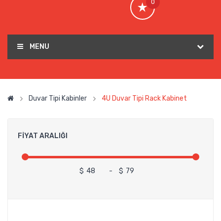
0
MENU
Duvar Tipi Kabinler
4U Duvar Tipi Rack Kabinet
FIYAT ARALIĞI
$
-
$