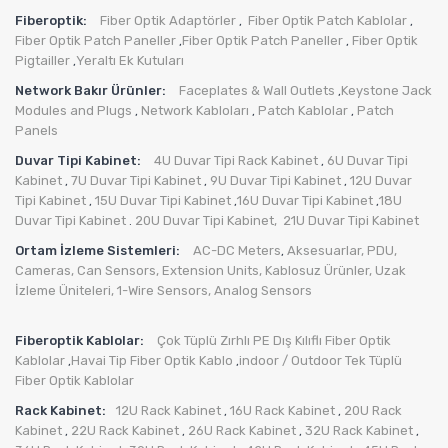
Fiberoptik:
Fiber Optik Adaptörler
Fiber Optik Patch Kablolar
,
,
Fiber Optik Patch Paneller
Fiber Optik Patch Paneller
Fiber Optik
,
,
Pigtailler
Yeraltı Ek Kutuları
,
Network Bakır Ürünler:
Faceplates & Wall Outlets
Keystone Jack
,
Modules and Plugs
Network Kabloları
Patch Kablolar
Patch
,
,
,
Panels
Duvar Tipi Kabinet:
4U Duvar Tipi Rack Kabinet
6U Duvar Tipi
,
Kabinet
7U Duvar Tipi Kabinet
9U Duvar Tipi Kabinet
12U Duvar
,
,
,
Tipi Kabinet
15U Duvar Tipi Kabinet
16U Duvar Tipi Kabinet
18U
,
,
,
Duvar Tipi Kabinet
20U Duvar Tipi Kabinet,
21U Duvar Tipi Kabinet
.
Ortam İzleme Sistemleri:
AC-DC Meters
Aksesuarlar
,
PDU
,
,
Cameras
,
Can Sensors
,
Extension Units
,
Kablosuz Ürünler
,
Uzak
İzleme Üniteleri
,
1-Wire Sensors
,
Analog Sensors
Fiberoptik Kablolar:
Çok Tüplü Zırhlı PE Dış Kılıflı Fiber Optik
Kablolar
Havai Tip Fiber Optik Kablo
indoor / Outdoor Tek Tüplü
,
,
Fiber Optik Kablolar
Rack Kabinet:
12U Rack Kabinet
16U Rack Kabinet
20U Rack
,
,
Kabinet
22U Rack Kabinet
26U Rack Kabinet
32U Rack Kabinet
,
,
,
,