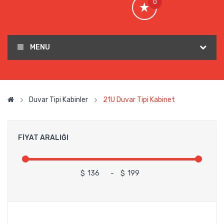
0
MENU
Duvar Tipi Kabinler
21U Duvar Tipi Kabinet
FIYAT ARALIĞI
$
-
$