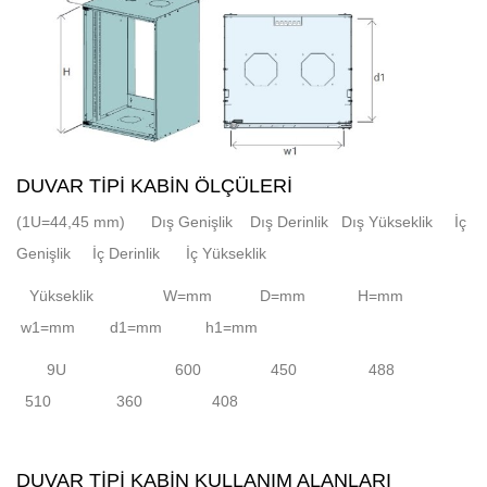
DUVAR TIPI KABIN ÖLÇÜLERI
(1U=44,45 mm) Dış Genişlik Dış Derinlik Dış Yükseklik İç
Genişlik İç Derinlik İç Yükseklik
Yükseklik W=mm D=mm H=mm
w1=mm d1=mm h1=mm
9U 600 450
488
510 360 408
DUVAR TIPI KABIN KULLANIM ALANLARI