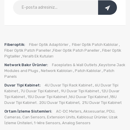
Fiberoptik:
Fiber Optik Adaptörler
Fiber Optik Patch Kablolar
,
,
Fiber Optik Patch Paneller
Fiber Optik Patch Paneller
Fiber Optik
,
,
Pigtailler
Yeraltı Ek Kutuları
,
Network Bakır Ürünler:
Faceplates & Wall Outlets
Keystone Jack
,
Modules and Plugs
Network Kabloları
Patch Kablolar
Patch
,
,
,
Panels
Duvar Tipi Kabinet:
4U Duvar Tipi Rack Kabinet
6U Duvar Tipi
,
Kabinet
7U Duvar Tipi Kabinet
9U Duvar Tipi Kabinet
12U Duvar
,
,
,
Tipi Kabinet
15U Duvar Tipi Kabinet
16U Duvar Tipi Kabinet
18U
,
,
,
Duvar Tipi Kabinet
20U Duvar Tipi Kabinet,
21U Duvar Tipi Kabinet
.
Ortam İzleme Sistemleri:
AC-DC Meters
Aksesuarlar
,
PDU
,
,
Cameras
,
Can Sensors
,
Extension Units
,
Kablosuz Ürünler
,
Uzak
İzleme Üniteleri
,
1-Wire Sensors
,
Analog Sensors