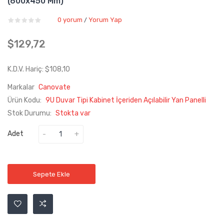
(600x450 Mm)
0 yorum
Yorum Yap
/
$129,72
K.D.V. Hariç: $108,10
Markalar
Canovate
Ürün Kodu:
9U Duvar Tipi Kabinet İçeriden Açılabilir Yan Panelli
Stok Durumu:
Stokta var
Adet
Sepete Ekle