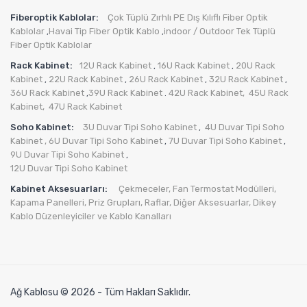
Fiberoptik Kablolar:
Çok Tüplü Zırhlı PE Dış Kılıflı Fiber Optik
Kablolar
Havai Tip Fiber Optik Kablo
indoor / Outdoor Tek Tüplü
,
,
Fiber Optik Kablolar
Rack Kabinet:
12U Rack Kabinet
16U Rack Kabinet
20U Rack
,
,
Kabinet
22U Rack Kabinet
26U Rack Kabinet
32U Rack Kabinet
,
,
,
,
36U Rack Kabinet
39U Rack Kabinet
42U Rack Kabinet,
45U Rack
,
.
Kabinet,
47U Rack Kabinet
Soho Kabinet:
3U Duvar Tipi Soho Kabinet
4U Duvar Tipi Soho
,
Kabinet
, 6U Duvar Tipi Soho Kabinet
7U Duvar Tipi Soho Kabinet
,
,
9U Duvar Tipi Soho Kabinet
,
12U Duvar Tipi Soho Kabinet
Kabinet Aksesuarları:
Çekmeceler,
Fan Termostat Modülleri,
Kapama Panelleri,
Priz Grupları
,
Raflar,
Diğer Aksesuarlar
,
Dikey
Kablo Düzenleyiciler ve Kablo Kanalları
Ağ Kablosu © 2026 - Tüm Hakları Saklıdır.