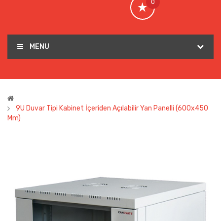
0
MENU
9U Duvar Tipi Kabinet İçeriden Açılabilir Yan Panelli (600x450
Mm)