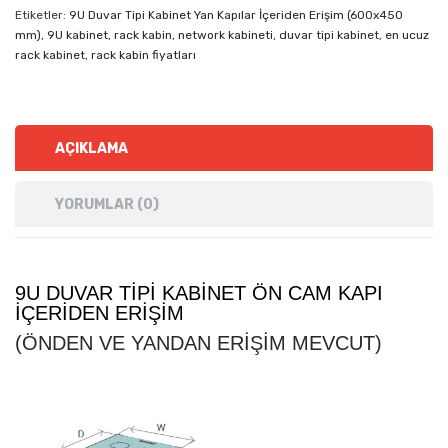
Etiketler:
9U Duvar Tipi Kabinet Yan Kapılar İçeriden Erişim (600x450
mm)
,
9U kabinet
,
rack kabin
,
network kabineti
,
duvar tipi kabinet
,
en ucuz
rack kabinet
,
rack kabin fiyatları
AÇIKLAMA
YORUMLAR (0)
9U DUVAR TIPI KABINET ÖN CAM KAPI
İÇERIDEN ERIŞIM
(ÖNDEN VE YANDAN ERIŞIM MEVCUT)