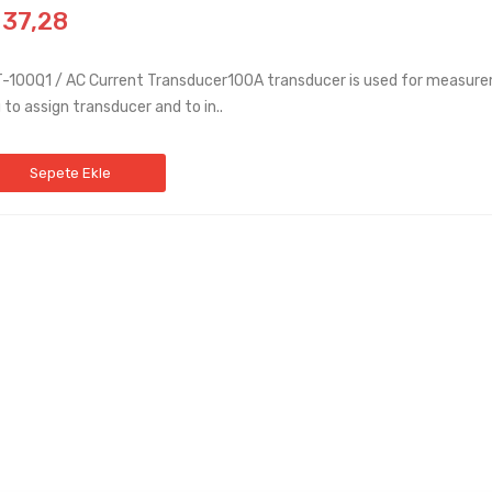
137,28
-100Q1 / AC Current Transducer100A transducer is used for measure
 to assign transducer and to in..
Sepete Ekle