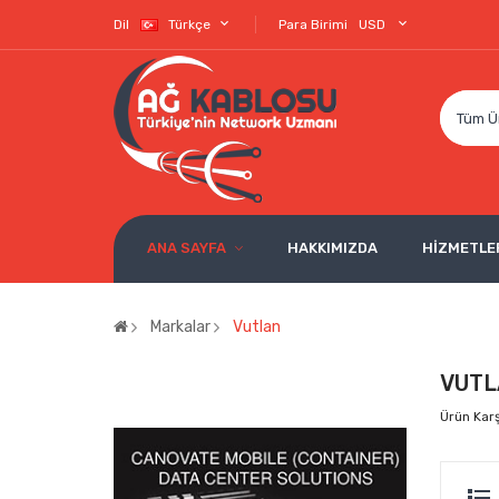
Dil
Türkçe
Para Birimi
USD
Tüm Ü
ANA SAYFA
HAKKIMIZDA
HİZMETLE
Markalar
Vutlan
VUTL
Ürün Karşı