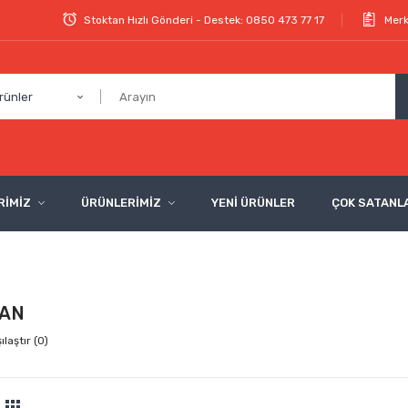
Stoktan Hızlı Gönderi - Destek: 0850 473 77 17
Merk
rünler
RİMİZ
ÜRÜNLERİMİZ
YENİ ÜRÜNLER
ÇOK SATANL
AN
laştır (0)