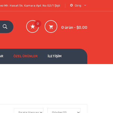
ez Mh. Hasat Sk. Kamara Apt. No:52/1 Şişli
Giriş
0
0 ürün - $0,00
AR
ÖZEL ÜRÜNLER
İLETİŞİM