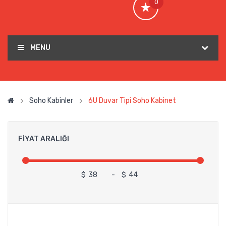
0
MENU
Soho Kabinler
6U Duvar Tipi Soho Kabinet
FIYAT ARALIĞI
$
-
$