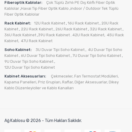
Fiberoptik Kablolar:
Çok Tüplü Zırhlı PE Dış Kılıflı Fiber Optik
Kablolar
Havai Tip Fiber Optik Kablo
indoor / Outdoor Tek Tüplü
,
,
Fiber Optik Kablolar
Rack Kabinet:
12U Rack Kabinet
16U Rack Kabinet
20U Rack
,
,
Kabinet
22U Rack Kabinet
26U Rack Kabinet
32U Rack Kabinet
,
,
,
,
36U Rack Kabinet
39U Rack Kabinet
42U Rack Kabinet,
45U Rack
,
.
Kabinet,
47U Rack Kabinet
Soho Kabinet:
3U Duvar Tipi Soho Kabinet
4U Duvar Tipi Soho
,
Kabinet
, 6U Duvar Tipi Soho Kabinet
7U Duvar Tipi Soho Kabinet
,
,
9U Duvar Tipi Soho Kabinet
,
12U Duvar Tipi Soho Kabinet
Kabinet Aksesuarları:
Çekmeceler,
Fan Termostat Modülleri,
Kapama Panelleri,
Priz Grupları
,
Raflar,
Diğer Aksesuarlar
,
Dikey
Kablo Düzenleyiciler ve Kablo Kanalları
Ağ Kablosu © 2026 - Tüm Hakları Saklıdır.