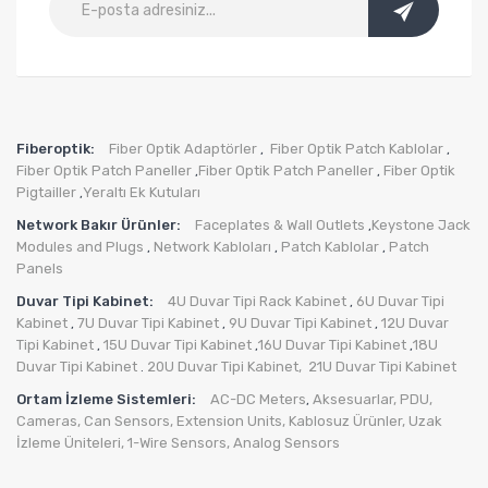
Fiberoptik:
Fiber Optik Adaptörler
Fiber Optik Patch Kablolar
,
,
Fiber Optik Patch Paneller
Fiber Optik Patch Paneller
Fiber Optik
,
,
Pigtailler
Yeraltı Ek Kutuları
,
Network Bakır Ürünler:
Faceplates & Wall Outlets
Keystone Jack
,
Modules and Plugs
Network Kabloları
Patch Kablolar
Patch
,
,
,
Panels
Duvar Tipi Kabinet:
4U Duvar Tipi Rack Kabinet
6U Duvar Tipi
,
Kabinet
7U Duvar Tipi Kabinet
9U Duvar Tipi Kabinet
12U Duvar
,
,
,
Tipi Kabinet
15U Duvar Tipi Kabinet
16U Duvar Tipi Kabinet
18U
,
,
,
Duvar Tipi Kabinet
20U Duvar Tipi Kabinet,
21U Duvar Tipi Kabinet
.
Ortam İzleme Sistemleri:
AC-DC Meters
Aksesuarlar
,
PDU
,
,
Cameras
,
Can Sensors
,
Extension Units
,
Kablosuz Ürünler
,
Uzak
İzleme Üniteleri
,
1-Wire Sensors
,
Analog Sensors