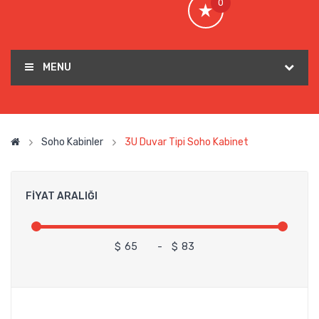
0
MENU
Soho Kabinler
3U Duvar Tipi Soho Kabinet
FIYAT ARALIĞI
$
-
$