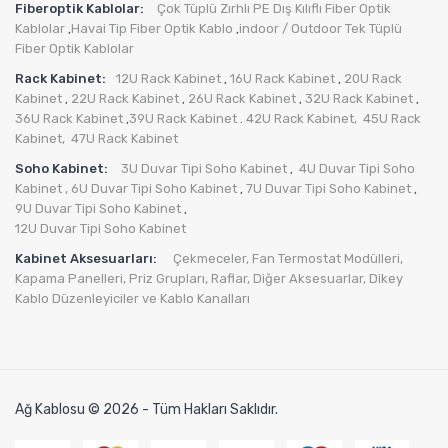
Fiberoptik Kablolar:
Çok Tüplü Zırhlı PE Dış Kılıflı Fiber Optik
Kablolar
Havai Tip Fiber Optik Kablo
indoor / Outdoor Tek Tüplü
,
,
Fiber Optik Kablolar
Rack Kabinet:
12U Rack Kabinet
16U Rack Kabinet
20U Rack
,
,
Kabinet
22U Rack Kabinet
26U Rack Kabinet
32U Rack Kabinet
,
,
,
,
36U Rack Kabinet
39U Rack Kabinet
42U Rack Kabinet,
45U Rack
,
.
Kabinet,
47U Rack Kabinet
Soho Kabinet:
3U Duvar Tipi Soho Kabinet
4U Duvar Tipi Soho
,
Kabinet
, 6U Duvar Tipi Soho Kabinet
7U Duvar Tipi Soho Kabinet
,
,
9U Duvar Tipi Soho Kabinet
,
12U Duvar Tipi Soho Kabinet
Kabinet Aksesuarları:
Çekmeceler,
Fan Termostat Modülleri,
Kapama Panelleri,
Priz Grupları
,
Raflar,
Diğer Aksesuarlar
,
Dikey
Kablo Düzenleyiciler ve Kablo Kanalları
Ağ Kablosu © 2026 - Tüm Hakları Saklıdır.