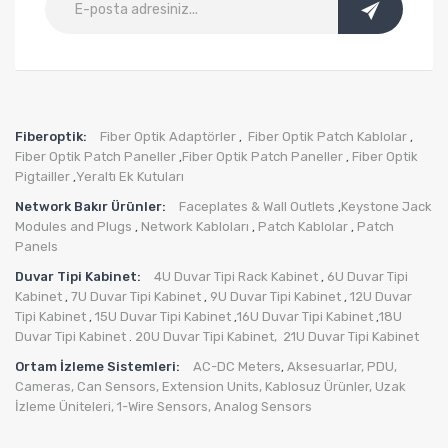
Fiberoptik:
Fiber Optik Adaptörler
Fiber Optik Patch Kablolar
,
,
Fiber Optik Patch Paneller
Fiber Optik Patch Paneller
Fiber Optik
,
,
Pigtailler
Yeraltı Ek Kutuları
,
Network Bakır Ürünler:
Faceplates & Wall Outlets
Keystone Jack
,
Modules and Plugs
Network Kabloları
Patch Kablolar
Patch
,
,
,
Panels
Duvar Tipi Kabinet:
4U Duvar Tipi Rack Kabinet
6U Duvar Tipi
,
Kabinet
7U Duvar Tipi Kabinet
9U Duvar Tipi Kabinet
12U Duvar
,
,
,
Tipi Kabinet
15U Duvar Tipi Kabinet
16U Duvar Tipi Kabinet
18U
,
,
,
Duvar Tipi Kabinet
20U Duvar Tipi Kabinet,
21U Duvar Tipi Kabinet
.
Ortam İzleme Sistemleri:
AC-DC Meters
Aksesuarlar
,
PDU
,
,
Cameras
,
Can Sensors
,
Extension Units
,
Kablosuz Ürünler
,
Uzak
İzleme Üniteleri
,
1-Wire Sensors
,
Analog Sensors