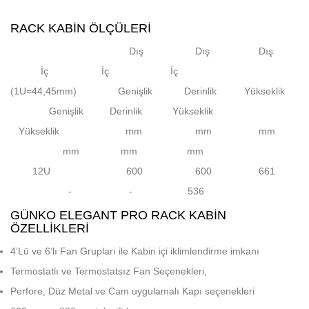
RACK KABIN ÖLÇÜLERI
Dış
Dış
Dış
İç
İç
İç
(1U=44,45mm)
Genişlik
Derinlik Yükseklik
Genişlik
Derinlik Yükseklik
Yükseklik mm
mm
mm
mm
mm
mm
12U
600
600
661
-
- 536
GÜNKO ELEGANT PRO RACK KABIN
ÖZELLIKLERI
4’Lü ve 6’lı Fan Grupları ile Kabin içi iklimlendirme imkanı
Termostatlı ve Termostatsız Fan Seçenekleri,
Perfore, Düz Metal ve Cam uygulamalı Kapı seçenekleri