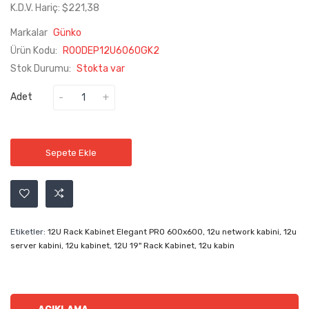
K.D.V. Hariç: $221,38
Markalar
Günko
Ürün Kodu:
R00DEP12U6060GK2
Stok Durumu:
Stokta var
Adet
Sepete Ekle
Etiketler:
12U Rack Kabinet Elegant PRO 600x600
,
12u network kabini
,
12u
server kabini
,
12u kabinet
,
12U 19" Rack Kabinet
,
12u kabin