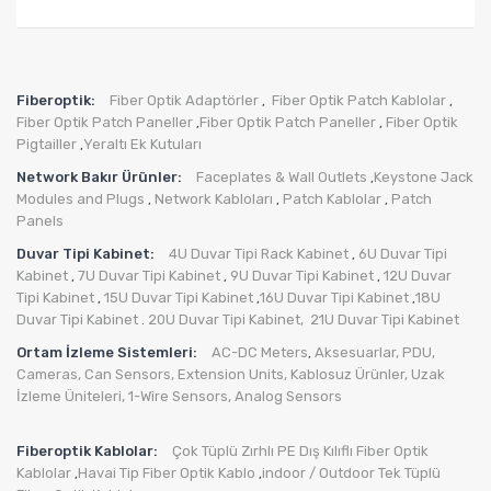
Fiberoptik:
Fiber Optik Adaptörler
Fiber Optik Patch Kablolar
,
,
Fiber Optik Patch Paneller
Fiber Optik Patch Paneller
Fiber Optik
,
,
Pigtailler
Yeraltı Ek Kutuları
,
Network Bakır Ürünler:
Faceplates & Wall Outlets
Keystone Jack
,
Modules and Plugs
Network Kabloları
Patch Kablolar
Patch
,
,
,
Panels
Duvar Tipi Kabinet:
4U Duvar Tipi Rack Kabinet
6U Duvar Tipi
,
Kabinet
7U Duvar Tipi Kabinet
9U Duvar Tipi Kabinet
12U Duvar
,
,
,
Tipi Kabinet
15U Duvar Tipi Kabinet
16U Duvar Tipi Kabinet
18U
,
,
,
Duvar Tipi Kabinet
20U Duvar Tipi Kabinet,
21U Duvar Tipi Kabinet
.
Ortam İzleme Sistemleri:
AC-DC Meters
Aksesuarlar
,
PDU
,
,
Cameras
,
Can Sensors
,
Extension Units
,
Kablosuz Ürünler
,
Uzak
İzleme Üniteleri
,
1-Wire Sensors
,
Analog Sensors
Fiberoptik Kablolar:
Çok Tüplü Zırhlı PE Dış Kılıflı Fiber Optik
Kablolar
Havai Tip Fiber Optik Kablo
indoor / Outdoor Tek Tüplü
,
,