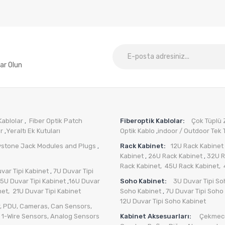
ar Olun
Kablolar
Fiber Optik Patch
Fiberoptik Kablolar:
Çok Tüplü Zı
,
er
Yeraltı Ek Kutuları
Optik Kablo
indoor / Outdoor Tek T
,
,
ystone Jack Modules and Plugs
Rack Kabinet:
12U Rack Kabinet
,
Kabinet
26U Rack Kabinet
32U R
,
,
Rack Kabinet,
45U Rack Kabinet,
var Tipi Kabinet
7U Duvar Tipi
,
15U Duvar Tipi Kabinet
16U Duvar
Soho Kabinet:
3U Duvar Tipi So
,
net,
21U Duvar Tipi Kabinet
Soho Kabinet
7U Duvar Tipi Soho
,
12U Duvar Tipi Soho Kabinet
,
PDU
,
Cameras
,
Can Sensors
,
,
1-Wire Sensors
,
Analog Sensors
Kabinet Aksesuarları:
Çekmece