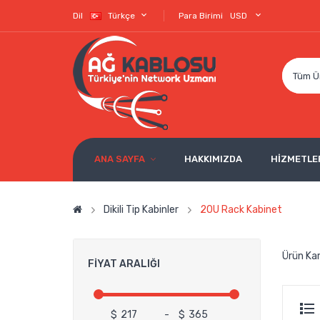
Dil
Türkçe
Para Birimi
USD
Tüm Ü
ANA SAYFA
HAKKIMIZDA
HİZMETLE
Dikili Tip Kabinler
20U Rack Kabinet
Ürün Kar
FIYAT ARALIĞI
$
-
$