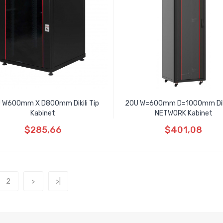
 W600mm X D800mm Dikili Tip
20U W=600mm D=1000mm Diki
Kabinet
NETWORK Kabinet
$285,66
$401,08
2
>
>|