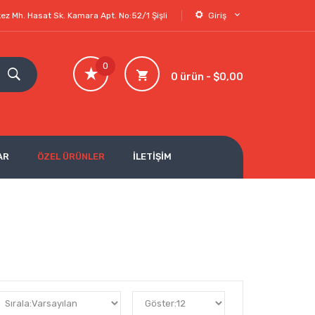
ez Mh. Hasat Sk. Kamara Apt. No:52/1 Şişli
Giriş
0
0 ürün - $0,00
AR
ÖZEL ÜRÜNLER
İLETİŞİM