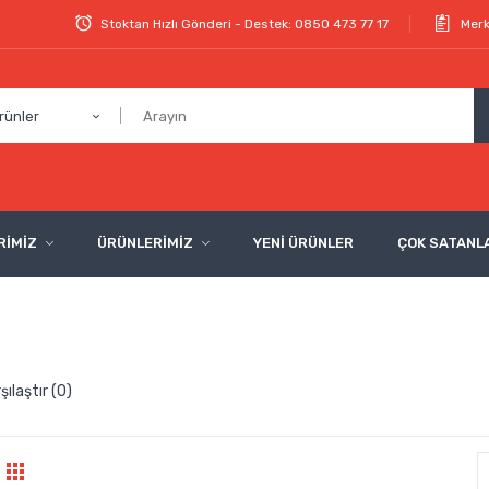
Stoktan Hızlı Gönderi - Destek: 0850 473 77 17
Merk
rünler
RİMİZ
ÜRÜNLERİMİZ
YENİ ÜRÜNLER
ÇOK SATANL
şılaştır (0)