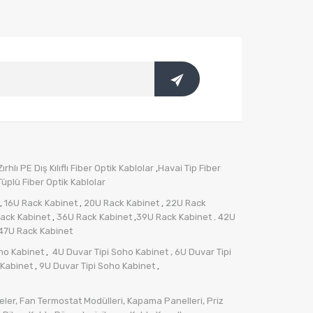
rhlı PE Dış Kılıflı Fiber Optik Kablolar
Havai Tip Fiber
,
üplü Fiber Optik Kablolar
16U Rack Kabinet
20U Rack Kabinet
22U Rack
,
,
,
ack Kabinet
36U Rack Kabinet
39U Rack Kabinet
42U
,
,
.
47U Rack Kabinet
ho Kabinet
4U Duvar Tipi Soho Kabinet
, 6U Duvar Tipi
,
 Kabinet
9U Duvar Tipi Soho Kabinet
,
,
ler,
Fan Termostat Modülleri,
Kapama Panelleri,
Priz