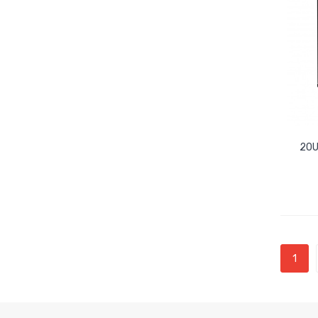
20U
1