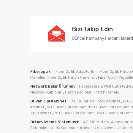
Bizi Takip Edin
Güncel Kampanyalardan Haberd
Fiberoptik:
Fiber Optik Adaptörler
Fiber Optik Patch 
,
Paneller
Fiber Optik Patch Paneller
Fiber Optik Pigtaill
,
,
Network Bakır Ürünler:
Faceplates & Wall Outlets
Ke
,
Network Kabloları
Patch Kablolar
Patch Panels
,
,
Duvar Tipi Kabinet:
4U Duvar Tipi Rack Kabinet
6U Du
,
Kabinet
9U Duvar Tipi Kabinet
12U Duvar Tipi Kabinet
,
,
,
Tipi Kabinet
18U Duvar Tipi Kabinet
20U Duvar Tipi Kabi
,
.
Ortam İzleme Sistemleri:
AC-DC Meters
Aksesuarlar
,
Extension Units
,
Kablosuz Ürünler
,
Uzak İzleme Üniteleri