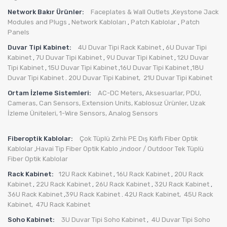
Network Bakır Ürünler:
Faceplates & Wall Outlets
Keystone Jack
,
Modules and Plugs
Network Kabloları
Patch Kablolar
Patch
,
,
,
Panels
Duvar Tipi Kabinet:
4U Duvar Tipi Rack Kabinet
6U Duvar Tipi
,
Kabinet
7U Duvar Tipi Kabinet
9U Duvar Tipi Kabinet
12U Duvar
,
,
,
Tipi Kabinet
15U Duvar Tipi Kabinet
16U Duvar Tipi Kabinet
18U
,
,
,
Duvar Tipi Kabinet
20U Duvar Tipi Kabinet,
21U Duvar Tipi Kabinet
.
Ortam İzleme Sistemleri:
AC-DC Meters
Aksesuarlar
,
PDU
,
,
Cameras
,
Can Sensors
,
Extension Units
,
Kablosuz Ürünler
,
Uzak
İzleme Üniteleri
,
1-Wire Sensors
,
Analog Sensors
Fiberoptik Kablolar:
Çok Tüplü Zırhlı PE Dış Kılıflı Fiber Optik
Kablolar
Havai Tip Fiber Optik Kablo
indoor / Outdoor Tek Tüplü
,
,
Fiber Optik Kablolar
Rack Kabinet:
12U Rack Kabinet
16U Rack Kabinet
20U Rack
,
,
Kabinet
22U Rack Kabinet
26U Rack Kabinet
32U Rack Kabinet
,
,
,
,
36U Rack Kabinet
39U Rack Kabinet
42U Rack Kabinet,
45U Rack
,
.
Kabinet,
47U Rack Kabinet
Soho Kabinet:
3U Duvar Tipi Soho Kabinet
4U Duvar Tipi Soho
,