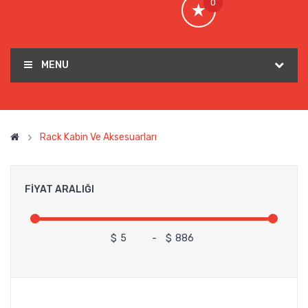
0
MENU
Rack Kabin Ve Aksesuarları
FIYAT ARALIĞI
$
-
$