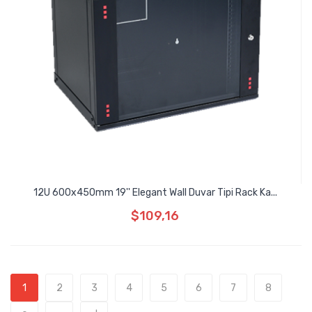
12U 600x450mm 19'' Elegant Wall Duvar Tipi Rack Ka...
$109,16
1
2
3
4
5
6
7
8