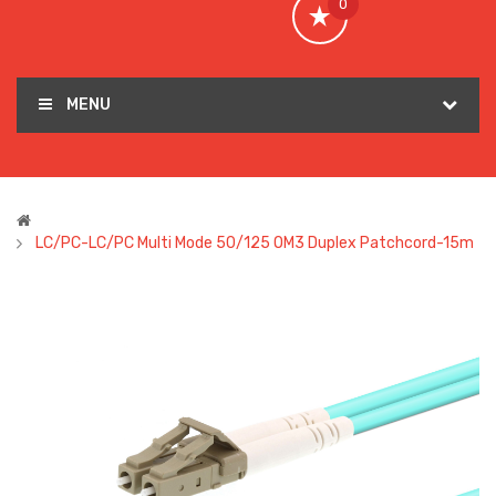
0
MENU
LC/PC-LC/PC Multi Mode 50/125 OM3 Duplex Patchcord-15m