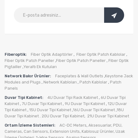
Fiberoptik:
Fiber Optik Adaptörler
Fiber Optik Patch Kablolar
,
,
Fiber Optik Patch Paneller
Fiber Optik Patch Paneller
Fiber Optik
,
,
Pigtailler
Yeraltı Ek Kutuları
,
Network Bakır Ürünler:
Faceplates & Wall Outlets
Keystone Jack
,
Modules and Plugs
Network Kabloları
Patch Kablolar
Patch
,
,
,
Panels
Duvar Tipi Kabinet:
4U Duvar Tipi Rack Kabinet
6U Duvar Tipi
,
Kabinet
7U Duvar Tipi Kabinet
9U Duvar Tipi Kabinet
12U Duvar
,
,
,
Tipi Kabinet
15U Duvar Tipi Kabinet
16U Duvar Tipi Kabinet
18U
,
,
,
Duvar Tipi Kabinet
20U Duvar Tipi Kabinet,
21U Duvar Tipi Kabinet
.
Ortam İzleme Sistemleri:
AC-DC Meters
Aksesuarlar
,
PDU
,
,
Cameras
,
Can Sensors
,
Extension Units
,
Kablosuz Ürünler
,
Uzak
İzleme Üniteleri
,
1-Wire Sensors
,
Analog Sensors