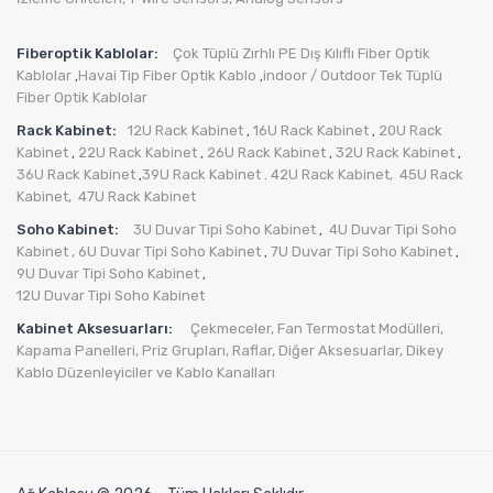
Fiberoptik Kablolar:
Çok Tüplü Zırhlı PE Dış Kılıflı Fiber Optik
Kablolar
Havai Tip Fiber Optik Kablo
indoor / Outdoor Tek Tüplü
,
,
Fiber Optik Kablolar
Rack Kabinet:
12U Rack Kabinet
16U Rack Kabinet
20U Rack
,
,
Kabinet
22U Rack Kabinet
26U Rack Kabinet
32U Rack Kabinet
,
,
,
,
36U Rack Kabinet
39U Rack Kabinet
42U Rack Kabinet,
45U Rack
,
.
Kabinet,
47U Rack Kabinet
Soho Kabinet:
3U Duvar Tipi Soho Kabinet
4U Duvar Tipi Soho
,
Kabinet
, 6U Duvar Tipi Soho Kabinet
7U Duvar Tipi Soho Kabinet
,
,
9U Duvar Tipi Soho Kabinet
,
12U Duvar Tipi Soho Kabinet
Kabinet Aksesuarları:
Çekmeceler,
Fan Termostat Modülleri,
Kapama Panelleri,
Priz Grupları
,
Raflar,
Diğer Aksesuarlar
,
Dikey
Kablo Düzenleyiciler ve Kablo Kanalları