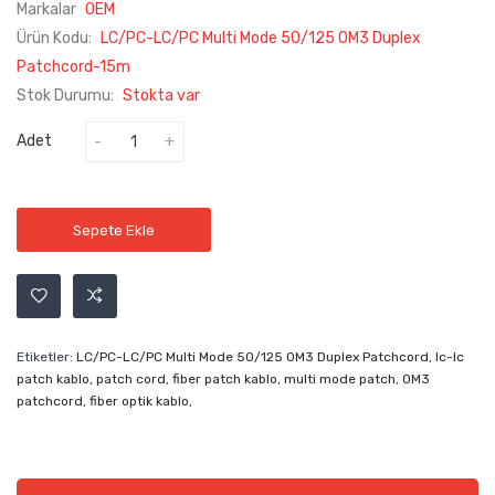
Markalar
OEM
Ürün Kodu:
LC/PC-LC/PC Multi Mode 50/125 OM3 Duplex
Patchcord-15m
Stok Durumu:
Stokta var
Adet
Sepete Ekle
Etiketler:
LC/PC-LC/PC Multi Mode 50/125 OM3 Duplex Patchcord
,
lc-lc
patch kablo
,
patch cord
,
fiber patch kablo
,
multi mode patch
,
OM3
patchcord
,
fiber optik kablo
,