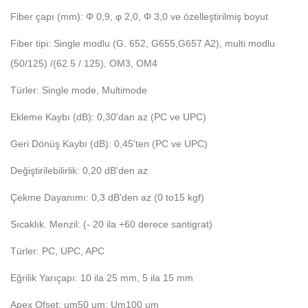
Fiber çapı (mm): Φ 0,9, φ 2,0, Φ 3,0 ve özelleştirilmiş boyut
Fiber tipi: Single modlu (G. 652, G655,G657 A2), multi modlu
(50/125) /(62.5 / 125), OM3, OM4
Türler: Single mode, Multimode
Ekleme Kaybı (dB): 0,30'dan az (PC ve UPC)
Geri Dönüş Kaybı (dB): 0,45'ten (PC ve UPC)
Değiştirilebilirlik: 0,20 dB'den az
Çekme Dayanımı: 0,3 dB'den az (0 to15 kgf)
Sıcaklık. Menzil: (- 20 ila +60 derece santigrat)
Türler: PC, UPC, APC
Eğrilik Yarıçapı: 10 ila 25 mm, 5 ila 15 mm
Apex Ofset: um50 um; Um100 um