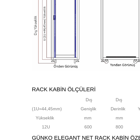
RACK KABIN ÖLÇÜLERI
Dış
Dış
(1U=44,45mm)
Genişlik
Derinlik Yük
Yükseklik mm
mm
12U
600
800
6
GÜNKO ELEGANT NET RACK KABIN ÖZE