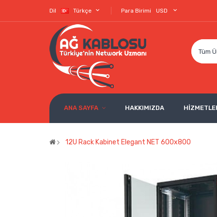
Dil
Türkçe
Para Birimi
USD
Tüm Ü
ANA SAYFA
HAKKIMIZDA
HİZMETLE
12U Rack Kabinet Elegant NET 600x800