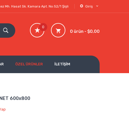
ez Mh. Hasat Sk. Kamara Apt. No:52/1 Şişli
Giriş
0
0 ürün - $0,00
AR
ÖZEL ÜRÜNLER
İLETİŞİM
t NET 600x800
Yap