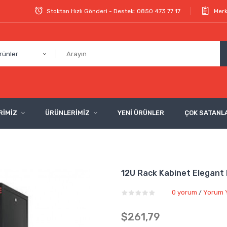
Stoktan Hızlı Gönderi - Destek: 0850 473 77 17
Merk
rünler
RİMİZ
ÜRÜNLERİMİZ
YENİ ÜRÜNLER
ÇOK SATANL
12U Rack Kabinet Elegan
0 yorum
Yorum 
/
$261,79