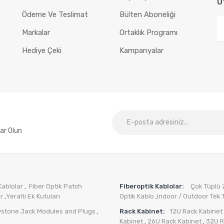
U
Ödeme Ve Teslimat
Bülten Aboneliği
Markalar
Ortaklık Programı
Hediye Çeki
Kampanyalar
ar Olun
Kablolar
Fiber Optik Patch
Fiberoptik Kablolar:
Çok Tüplü Zı
,
er
Yeraltı Ek Kutuları
Optik Kablo
indoor / Outdoor Tek T
,
,
ystone Jack Modules and Plugs
Rack Kabinet:
12U Rack Kabinet
,
Kabinet
26U Rack Kabinet
32U R
,
,