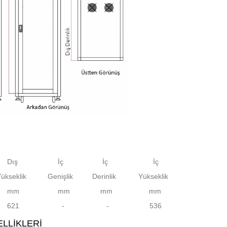
Dış
İç
İç
İç
seklik
Genişlik
Derinlik Yükseklik
mm
mm
mm
mm
21
-
- 536
LLIKLERI