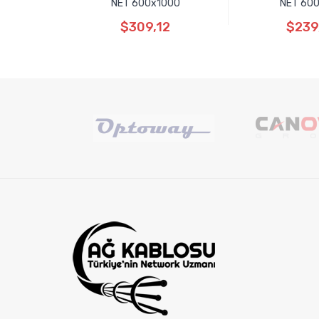
NET 600x1000
NET 60
$309,12
$239