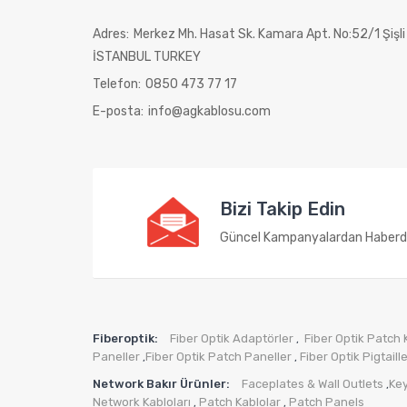
Adres:
Merkez Mh. Hasat Sk. Kamara Apt. No:52/1 Şişli
İSTANBUL TURKEY
Telefon:
0850 473 77 17
E-posta:
info@agkablosu.com
Bizi Takip Edin
Güncel Kampanyalardan Haberd
Fiberoptik:
Fiber Optik Adaptörler
Fiber Optik Patch 
,
Paneller
Fiber Optik Patch Paneller
Fiber Optik Pigtaill
,
,
Network Bakır Ürünler:
Faceplates & Wall Outlets
Ke
,
Network Kabloları
Patch Kablolar
Patch Panels
,
,