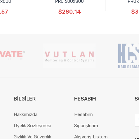
0x600
PRO 600x800
PRO 
,57
$280,14
$3
BILGILER
HESABIM
S
Hakkımızda
Hesabım
Üyelik Sözleşmesi
Siparişlerim
Gizlilik Ve Güvenlik
Alışveriş Listem