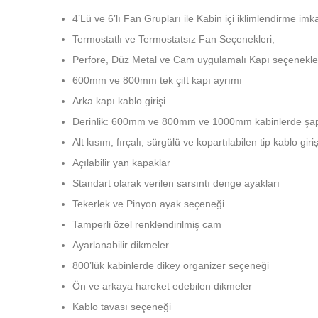
4’Lü ve 6’lı Fan Grupları ile Kabin içi iklimlendirme imk
Termostatlı ve Termostatsız Fan Seçenekleri,
Perfore, Düz Metal ve Cam uygulamalı Kapı seçenekle
600mm ve 800mm tek çift kapı ayrımı
Arka kapı kablo girişi
Derinlik: 600mm ve 800mm ve 1000mm kabinlerde şapk
Alt kısım, fırçalı, sürgülü ve kopartılabilen tip kablo giriş
Açılabilir yan kapaklar
Standart olarak verilen sarsıntı denge ayakları
Tekerlek ve Pinyon ayak seçeneği
Tamperli özel renklendirilmiş cam
Ayarlanabilir dikmeler
800’lük kabinlerde dikey organizer seçeneği
Ön ve arkaya hareket edebilen dikmeler
Kablo tavası seçeneği