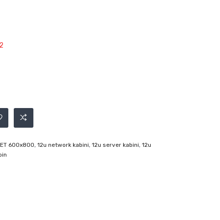
2
 NET 600x800
,
12u network kabini
,
12u server kabini
,
12u
bin