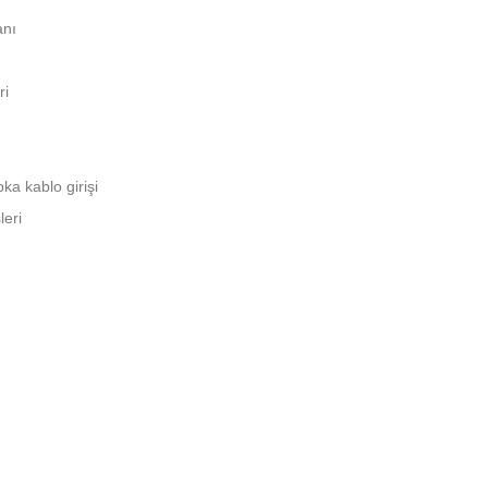
anı
ri
a kablo girişi
leri