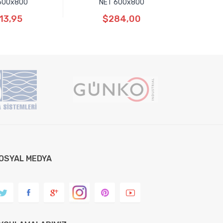
600x800
NET 600x800
Dik
13,95
$284,00
OSYAL MEDYA