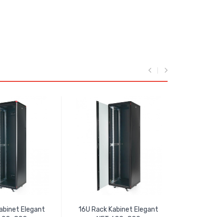
abinet Elegant
16U Rack Kabinet Elegant
12U W6