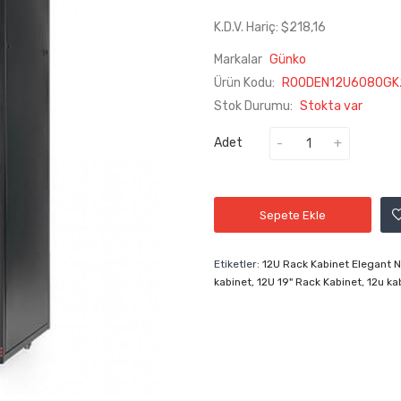
K.D.V. Hariç: $218,16
Markalar
Günko
Ürün Kodu:
R00DEN12U6080GK
Stok Durumu:
Stokta var
Adet
Sepete Ekle
Etiketler:
12U Rack Kabinet Elegant
kabinet
,
12U 19" Rack Kabinet
,
12u ka