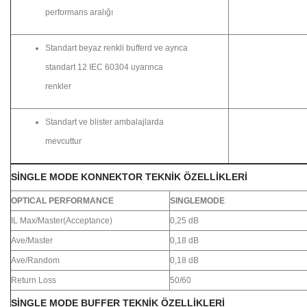
performans aralığı
Standart beyaz renkli bufferd ve ayrıca
standart 12 IEC 60304 uyarınca
renkler
Standart ve blister ambalajlarda
mevcuttur
SINGLE MODE KONNEKTOR TEKNIK ÖZELLIKLERI
OPTICAL PERFORMANCE
SINGLEMODE
IL Max/Master(Acceptance)
0,25 dB
Ave/Master
0,18 dB
Ave/Random
0,18 dB
Return Loss
50/60
SINGLE MODE BUFFER TEKNIK ÖZELLIKLERI