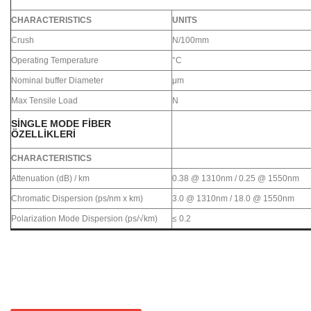
CHARACTERISTICS
UNITS
Crush
N/100mm
Operating Temperature
°C
Nominal buffer Diameter
μm
Max Tensile Load
N
SINGLE MODE FIBER
ÖZELLIKLERI
CHARACTERISTICS
Attenuation (dB) / km
0.38 @ 1310nm / 0.25 @ 1550nm
Chromatic Dispersion (ps/nm x km)
3.0 @ 1310nm / 18.0 @ 1550nm
Polarization Mode Dispersion (ps/√km)
≤ 0.2