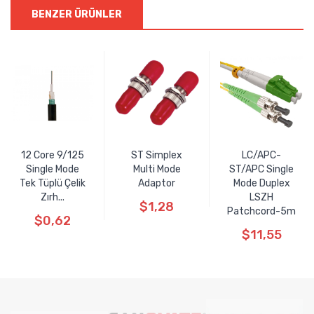
BENZER ÜRÜNLER
12 Core 9/125
ST Simplex
LC/APC-
Single Mode
Multi Mode
ST/APC Single
Tek Tüplü Çelik
Adaptor
Mode Duplex
Zırh...
LSZH
$1,28
Patchcord-5m
$0,62
$11,55