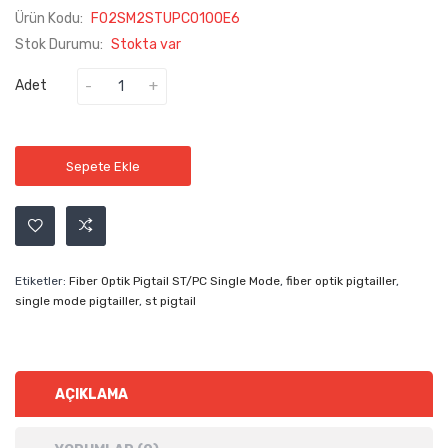
Ürün Kodu:
F02SM2STUPC010OE6
Stok Durumu:
Stokta var
Adet
Sepete Ekle
Etiketler:
Fiber Optik Pigtail ST/PC Single Mode
,
fiber optik pigtailler
,
single mode pigtailler
,
st pigtail
AÇIKLAMA