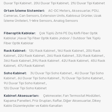
Duvar Tipi Kabinet
20U Duvar Tipi Kabinet,
21U Duvar Tipi Kabinet
.
Ortam İzleme Sistemleri:
AC-DC Meters
Aksesuarlar
,
PDU
,
,
Cameras
,
Can Sensors
,
Extension Units
,
Kablosuz Ürünler
,
Uzak
İzleme Üniteleri
,
1-Wire Sensors
,
Analog Sensors
Fiberoptik Kablolar:
Çok Tüplü Zırhlı PE Dış Kılıflı Fiber Optik
Kablolar
Havai Tip Fiber Optik Kablo
indoor / Outdoor Tek Tüplü
,
,
Fiber Optik Kablolar
Rack Kabinet:
12U Rack Kabinet
16U Rack Kabinet
20U Rack
,
,
Kabinet
22U Rack Kabinet
26U Rack Kabinet
32U Rack Kabinet
,
,
,
,
36U Rack Kabinet
39U Rack Kabinet
42U Rack Kabinet,
45U Rack
,
.
Kabinet,
47U Rack Kabinet
Soho Kabinet:
3U Duvar Tipi Soho Kabinet
4U Duvar Tipi Soho
,
Kabinet
, 6U Duvar Tipi Soho Kabinet
7U Duvar Tipi Soho Kabinet
,
,
9U Duvar Tipi Soho Kabinet
,
12U Duvar Tipi Soho Kabinet
Kabinet Aksesuarları:
Çekmeceler,
Fan Termostat Modülleri,
Kapama Panelleri,
Priz Grupları
,
Raflar,
Diğer Aksesuarlar
,
Dikey
Kablo Düzenleyiciler ve Kablo Kanalları