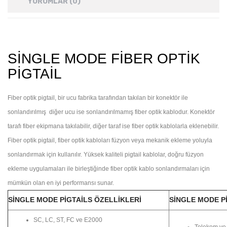
YORUMLAR (0)
SINGLE MODE FIBER OPTIK
PIGTAIL
F
iber optik pigtail, bir ucu fabrika tarafından takılan bir konektör ile
sonlandırılmış diğer ucu ise sonlandırılmamış fiber optik kablodur. Konektör
tarafı fiber ekipmana takılabilir, diğer taraf ise fiber optik kablolarla eklenebilir.
Fiber optik pigtail, fiber optik kabloları füzyon veya mekanik ekleme yoluyla
sonlandırmak için kullanılır. Yüksek kaliteli pigtail kablolar, doğru füzyon
ekleme uygulamaları ile birleştiğinde fiber optik kablo sonlandırmaları için
mümkün olan en iyi performansı sunar.
SINGLE MODE PIGTAILS ÖZELLIKLERI
SINGLE MODE P
SC, LC, ST, FC ve E2000
Telekom ve