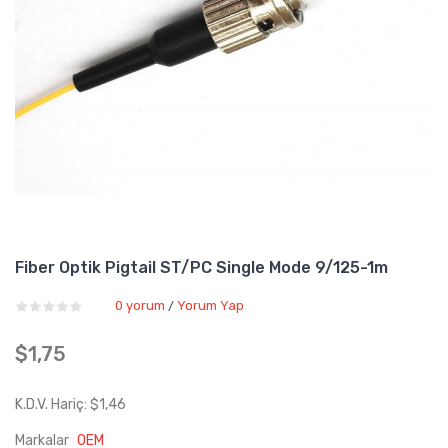
Fiber Optik Pigtail ST/PC Single Mode 9/125-1m
0 yorum
Yorum Yap
/
$1,75
K.D.V. Hariç: $1,46
Markalar
OEM