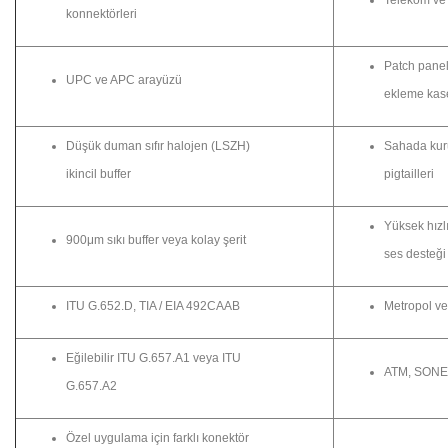
konnektörleri
Patch panell
UPC ve APC arayüzü
ekleme kase
Düşük duman sıfır halojen (LSZH)
Sahada kuru
ikincil buffer
pigtailleri
Yüksek hızlı
900μm sıkı buffer veya kolay şerit
ses desteği
ITU G.652.D, TIA / EIA 492CAAB
Metropol ve
Eğilebilir ITU G.657.A1 veya ITU
ATM, SONE
G.657.A2
Özel uygulama için farklı konektör