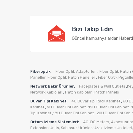
Bizi Takip Edin
Güncel Kampanyalardan Haberd
Fiberoptik:
Fiber Optik Adaptörler
Fiber Optik Patch 
,
Paneller
Fiber Optik Patch Paneller
Fiber Optik Pigtaill
,
,
Network Bakır Ürünler:
Faceplates & Wall Outlets
Ke
,
Network Kabloları
Patch Kablolar
Patch Panels
,
,
Duvar Tipi Kabinet:
4U Duvar Tipi Rack Kabinet
6U Du
,
Kabinet
9U Duvar Tipi Kabinet
12U Duvar Tipi Kabinet
,
,
,
Tipi Kabinet
18U Duvar Tipi Kabinet
20U Duvar Tipi Kabi
,
.
Ortam İzleme Sistemleri:
AC-DC Meters
Aksesuarlar
,
Extension Units
,
Kablosuz Ürünler
,
Uzak İzleme Üniteleri