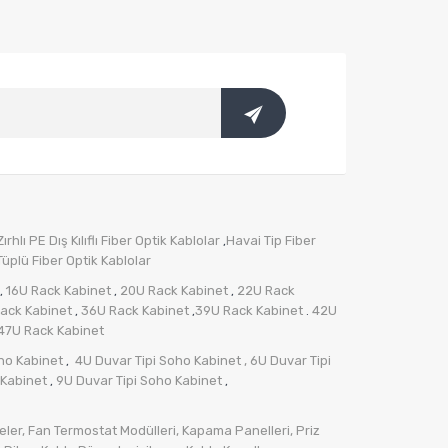
rhlı PE Dış Kılıflı Fiber Optik Kablolar
Havai Tip Fiber
,
üplü Fiber Optik Kablolar
16U Rack Kabinet
20U Rack Kabinet
22U Rack
,
,
,
ack Kabinet
36U Rack Kabinet
39U Rack Kabinet
42U
,
,
.
47U Rack Kabinet
ho Kabinet
4U Duvar Tipi Soho Kabinet
, 6U Duvar Tipi
,
 Kabinet
9U Duvar Tipi Soho Kabinet
,
,
ler,
Fan Termostat Modülleri,
Kapama Panelleri,
Priz