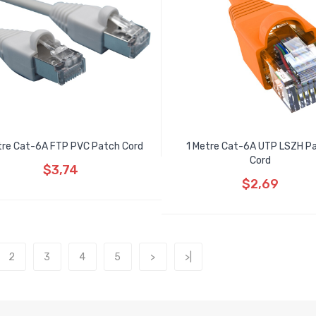
tre Cat-6A FTP PVC Patch Cord
1 Metre Cat-6A UTP LSZH P
Cord
$3,74
$2,69
2
3
4
5
>
>|