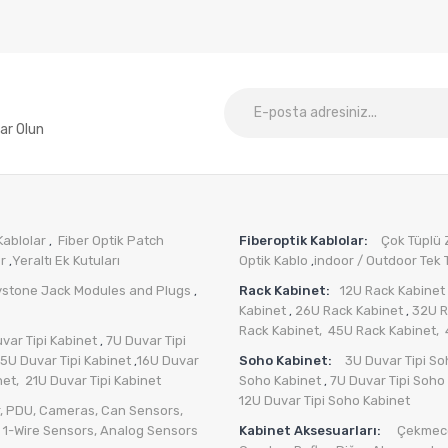
ar Olun
Kablolar
Fiber Optik Patch
Fiberoptik Kablolar:
Çok Tüplü Zı
,
er
Yeraltı Ek Kutuları
Optik Kablo
indoor / Outdoor Tek T
,
,
ystone Jack Modules and Plugs
Rack Kabinet:
12U Rack Kabinet
,
Kabinet
26U Rack Kabinet
32U R
,
,
Rack Kabinet,
45U Rack Kabinet,
var Tipi Kabinet
7U Duvar Tipi
,
15U Duvar Tipi Kabinet
16U Duvar
Soho Kabinet:
3U Duvar Tipi So
,
net,
21U Duvar Tipi Kabinet
Soho Kabinet
7U Duvar Tipi Soho
,
12U Duvar Tipi Soho Kabinet
,
PDU
,
Cameras
,
Can Sensors
,
,
1-Wire Sensors
,
Analog Sensors
Kabinet Aksesuarları:
Çekmece