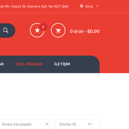
ez Mh. Hasat Sk. Kamara Apt. No:52/1 Şişli
Giriş
0
0 ürün - $0,00
AR
ÖZEL ÜRÜNLER
İLETİŞİM