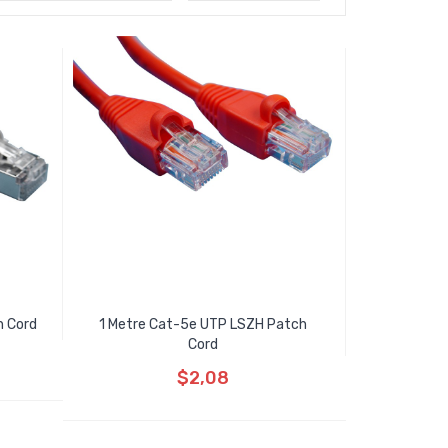
h Cord
1 Metre Cat-5e UTP LSZH Patch
Cord
$2,08