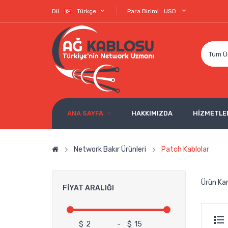
Dil
Türkçe
Para Birimi
USD
Tüm Ü
ANA SAYFA
HAKKIMIZDA
HİZMETLE
Network Bakır Ürünleri
Patch Kablolar
Ürün Kar
FIYAT ARALIĞI
$
-
$