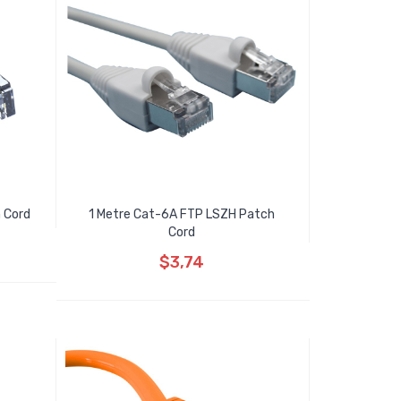
 Cord
1 Metre Cat-6A FTP LSZH Patch
Cord
$3,74