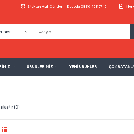
Stoktan Hızlı Gönderi - Destek: 0850 473 77 17
Merk
rünler
RİMİZ
ÜRÜNLERİMİZ
YENİ ÜRÜNLER
ÇOK SATANL
şılaştır (0)