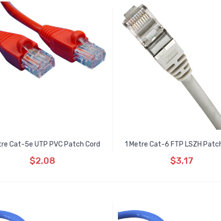
tre Cat-5e UTP PVC Patch Cord
1 Metre Cat-6 FTP LSZH Patc
$2,08
$3,17