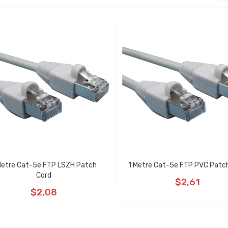
Metre Cat-5e FTP LSZH Patch
1 Metre Cat-5e FTP PVC Patc
Cord
$2,61
$2,08