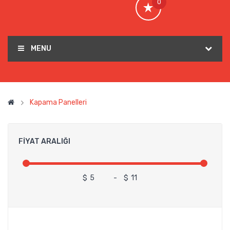
0
MENU
Kapama Panelleri
FIYAT ARALIĞI
$
-
$