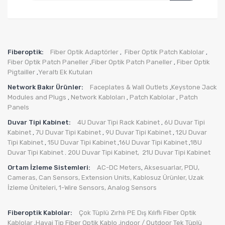
Fiberoptik:
Fiber Optik Adaptörler
Fiber Optik Patch Kablolar
,
,
Fiber Optik Patch Paneller
Fiber Optik Patch Paneller
Fiber Optik
,
,
Pigtailler
Yeraltı Ek Kutuları
,
Network Bakır Ürünler:
Faceplates & Wall Outlets
Keystone Jack
,
Modules and Plugs
Network Kabloları
Patch Kablolar
Patch
,
,
,
Panels
Duvar Tipi Kabinet:
4U Duvar Tipi Rack Kabinet
6U Duvar Tipi
,
Kabinet
7U Duvar Tipi Kabinet
9U Duvar Tipi Kabinet
12U Duvar
,
,
,
Tipi Kabinet
15U Duvar Tipi Kabinet
16U Duvar Tipi Kabinet
18U
,
,
,
Duvar Tipi Kabinet
20U Duvar Tipi Kabinet,
21U Duvar Tipi Kabinet
.
Ortam İzleme Sistemleri:
AC-DC Meters
Aksesuarlar
,
PDU
,
,
Cameras
,
Can Sensors
,
Extension Units
,
Kablosuz Ürünler
,
Uzak
İzleme Üniteleri
,
1-Wire Sensors
,
Analog Sensors
Fiberoptik Kablolar:
Çok Tüplü Zırhlı PE Dış Kılıflı Fiber Optik
Kablolar
Havai Tip Fiber Optik Kablo
indoor / Outdoor Tek Tüplü
,
,