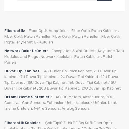
Fiberoptik:
Fiber Optik Adaptörler
Fiber Optik Patch Kablolar
,
,
Fiber Optik Patch Paneller
Fiber Optik Patch Paneller
Fiber Optik
,
,
Pigtailler
Yeraltı Ek Kutuları
,
Network Bakır Ürünler:
Faceplates & Wall Outlets
Keystone Jack
,
Modules and Plugs
Network Kabloları
Patch Kablolar
Patch
,
,
,
Panels
Duvar Tipi Kabinet:
4U Duvar Tipi Rack Kabinet
6U Duvar Tipi
,
Kabinet
7U Duvar Tipi Kabinet
9U Duvar Tipi Kabinet
12U Duvar
,
,
,
Tipi Kabinet
15U Duvar Tipi Kabinet
16U Duvar Tipi Kabinet
18U
,
,
,
Duvar Tipi Kabinet
20U Duvar Tipi Kabinet,
21U Duvar Tipi Kabinet
.
Ortam İzleme Sistemleri:
AC-DC Meters
Aksesuarlar
,
PDU
,
,
Cameras
,
Can Sensors
,
Extension Units
,
Kablosuz Ürünler
,
Uzak
İzleme Üniteleri
,
1-Wire Sensors
,
Analog Sensors
Fiberoptik Kablolar:
Çok Tüplü Zırhlı PE Dış Kılıflı Fiber Optik
Kablolar
Havai Tip Fiber Optik Kablo
indoor / Outdoor Tek Tüplü
,
,