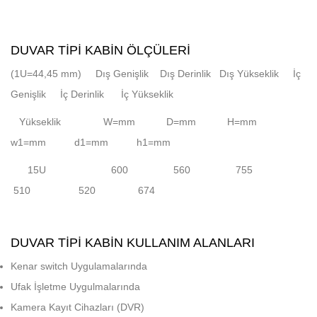
DUVAR TIPI KABIN ÖLÇÜLERI
(1U=44,45 mm) Dış Genişlik Dış Derinlik Dış Yükseklik İç
Genişlik İç Derinlik İç Yükseklik
Yükseklik W=mm D=mm H=mm
w1=mm d1=mm h1=mm
15U 600 560 755
510 520 674
DUVAR TIPI KABIN KULLANIM ALANLARI
Kenar switch Uygulamalarında
Ufak İşletme Uygulmalarında
Kamera Kayıt Cihazları (DVR)