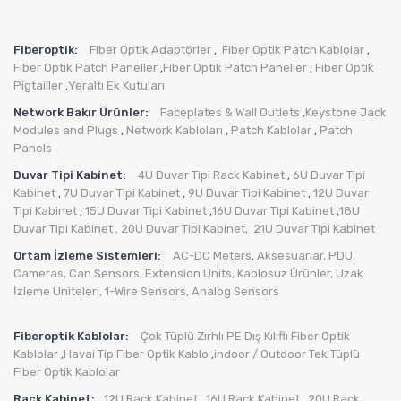
Fiberoptik:
Fiber Optik Adaptörler
Fiber Optik Patch Kablolar
,
,
Fiber Optik Patch Paneller
Fiber Optik Patch Paneller
Fiber Optik
,
,
Pigtailler
Yeraltı Ek Kutuları
,
Network Bakır Ürünler:
Faceplates & Wall Outlets
Keystone Jack
,
Modules and Plugs
Network Kabloları
Patch Kablolar
Patch
,
,
,
Panels
Duvar Tipi Kabinet:
4U Duvar Tipi Rack Kabinet
6U Duvar Tipi
,
Kabinet
7U Duvar Tipi Kabinet
9U Duvar Tipi Kabinet
12U Duvar
,
,
,
Tipi Kabinet
15U Duvar Tipi Kabinet
16U Duvar Tipi Kabinet
18U
,
,
,
Duvar Tipi Kabinet
20U Duvar Tipi Kabinet,
21U Duvar Tipi Kabinet
.
Ortam İzleme Sistemleri:
AC-DC Meters
Aksesuarlar
,
PDU
,
,
Cameras
,
Can Sensors
,
Extension Units
,
Kablosuz Ürünler
,
Uzak
İzleme Üniteleri
,
1-Wire Sensors
,
Analog Sensors
Fiberoptik Kablolar:
Çok Tüplü Zırhlı PE Dış Kılıflı Fiber Optik
Kablolar
Havai Tip Fiber Optik Kablo
indoor / Outdoor Tek Tüplü
,
,
Fiber Optik Kablolar
Rack Kabinet:
12U Rack Kabinet
16U Rack Kabinet
20U Rack
,
,