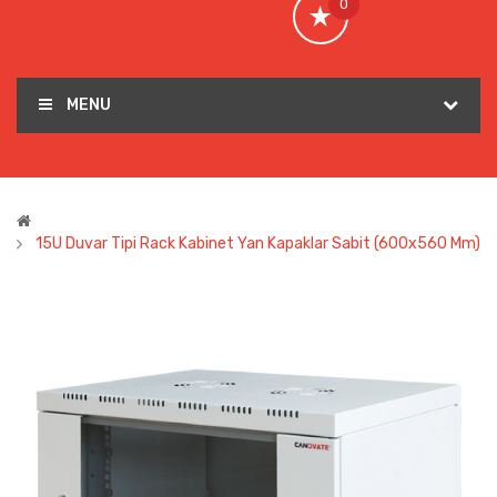
0
MENU
15U Duvar Tipi Rack Kabinet Yan Kapaklar Sabit (600x560 Mm)