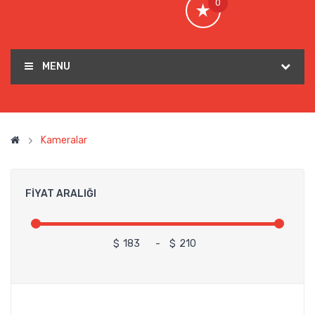
0
MENU
Kameralar
FIYAT ARALIĞI
$
-
$