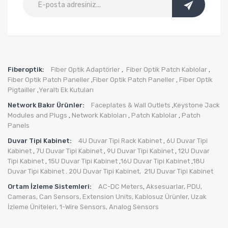
Fiberoptik:
Fiber Optik Adaptörler
Fiber Optik Patch Kablolar
,
,
Fiber Optik Patch Paneller
Fiber Optik Patch Paneller
Fiber Optik
,
,
Pigtailler
Yeraltı Ek Kutuları
,
Network Bakır Ürünler:
Faceplates & Wall Outlets
Keystone Jack
,
Modules and Plugs
Network Kabloları
Patch Kablolar
Patch
,
,
,
Panels
Duvar Tipi Kabinet:
4U Duvar Tipi Rack Kabinet
6U Duvar Tipi
,
Kabinet
7U Duvar Tipi Kabinet
9U Duvar Tipi Kabinet
12U Duvar
,
,
,
Tipi Kabinet
15U Duvar Tipi Kabinet
16U Duvar Tipi Kabinet
18U
,
,
,
Duvar Tipi Kabinet
20U Duvar Tipi Kabinet,
21U Duvar Tipi Kabinet
.
Ortam İzleme Sistemleri:
AC-DC Meters
Aksesuarlar
,
PDU
,
,
Cameras
,
Can Sensors
,
Extension Units
,
Kablosuz Ürünler
,
Uzak
İzleme Üniteleri
,
1-Wire Sensors
,
Analog Sensors