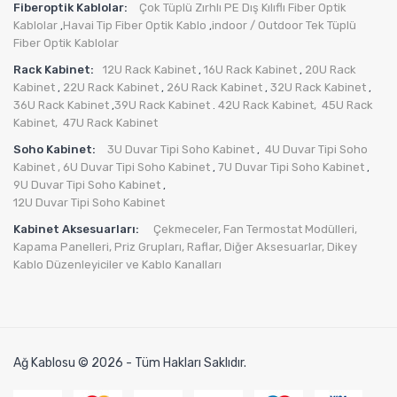
Fiberoptik Kablolar:
Çok Tüplü Zırhlı PE Dış Kılıflı Fiber Optik
Kablolar
Havai Tip Fiber Optik Kablo
indoor / Outdoor Tek Tüplü
,
,
Fiber Optik Kablolar
Rack Kabinet:
12U Rack Kabinet
16U Rack Kabinet
20U Rack
,
,
Kabinet
22U Rack Kabinet
26U Rack Kabinet
32U Rack Kabinet
,
,
,
,
36U Rack Kabinet
39U Rack Kabinet
42U Rack Kabinet,
45U Rack
,
.
Kabinet,
47U Rack Kabinet
Soho Kabinet:
3U Duvar Tipi Soho Kabinet
4U Duvar Tipi Soho
,
Kabinet
, 6U Duvar Tipi Soho Kabinet
7U Duvar Tipi Soho Kabinet
,
,
9U Duvar Tipi Soho Kabinet
,
12U Duvar Tipi Soho Kabinet
Kabinet Aksesuarları:
Çekmeceler,
Fan Termostat Modülleri,
Kapama Panelleri,
Priz Grupları
,
Raflar,
Diğer Aksesuarlar
,
Dikey
Kablo Düzenleyiciler ve Kablo Kanalları
Ağ Kablosu © 2026 - Tüm Hakları Saklıdır.