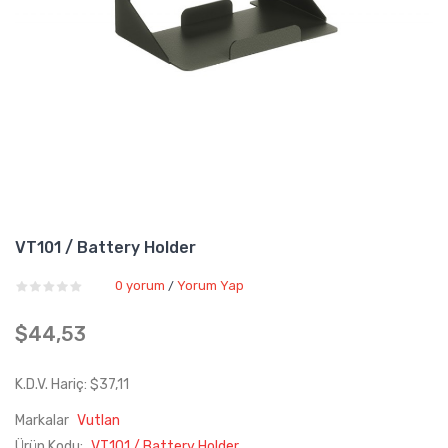
VT101 / Battery Holder
0 yorum
Yorum Yap
/
$44,53
K.D.V. Hariç: $37,11
Markalar
Vutlan
Ürün Kodu:
VT101 / Battery Holder