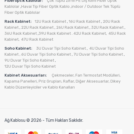
Fiberoptik Kablolar:
Çok Tüplü Zırhlı PE Dış Kılıflı Fiber Optik
Kablolar
Havai Tip Fiber Optik Kablo
indoor / Outdoor Tek Tüplü
,
,
Fiber Optik Kablolar
Rack Kabinet:
12U Rack Kabinet
16U Rack Kabinet
20U Rack
,
,
Kabinet
22U Rack Kabinet
26U Rack Kabinet
32U Rack Kabinet
,
,
,
,
36U Rack Kabinet
39U Rack Kabinet
42U Rack Kabinet,
45U Rack
,
.
Kabinet,
47U Rack Kabinet
Soho Kabinet:
3U Duvar Tipi Soho Kabinet
4U Duvar Tipi Soho
,
Kabinet
, 6U Duvar Tipi Soho Kabinet
7U Duvar Tipi Soho Kabinet
,
,
9U Duvar Tipi Soho Kabinet
,
12U Duvar Tipi Soho Kabinet
Kabinet Aksesuarları:
Çekmeceler,
Fan Termostat Modülleri,
Kapama Panelleri,
Priz Grupları
,
Raflar,
Diğer Aksesuarlar
,
Dikey
Kablo Düzenleyiciler ve Kablo Kanalları
Ağ Kablosu © 2026 - Tüm Hakları Saklıdır.