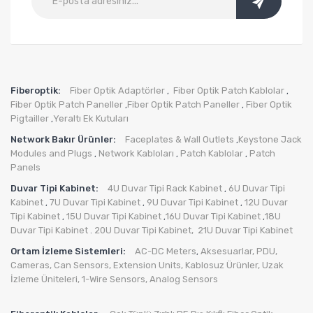
Fiberoptik:
Fiber Optik Adaptörler
Fiber Optik Patch Kablolar
,
,
Fiber Optik Patch Paneller
Fiber Optik Patch Paneller
Fiber Optik
,
,
Pigtailler
Yeraltı Ek Kutuları
,
Network Bakır Ürünler:
Faceplates & Wall Outlets
Keystone Jack
,
Modules and Plugs
Network Kabloları
Patch Kablolar
Patch
,
,
,
Panels
Duvar Tipi Kabinet:
4U Duvar Tipi Rack Kabinet
6U Duvar Tipi
,
Kabinet
7U Duvar Tipi Kabinet
9U Duvar Tipi Kabinet
12U Duvar
,
,
,
Tipi Kabinet
15U Duvar Tipi Kabinet
16U Duvar Tipi Kabinet
18U
,
,
,
Duvar Tipi Kabinet
20U Duvar Tipi Kabinet,
21U Duvar Tipi Kabinet
.
Ortam İzleme Sistemleri:
AC-DC Meters
Aksesuarlar
,
PDU
,
,
Cameras
,
Can Sensors
,
Extension Units
,
Kablosuz Ürünler
,
Uzak
İzleme Üniteleri
,
1-Wire Sensors
,
Analog Sensors