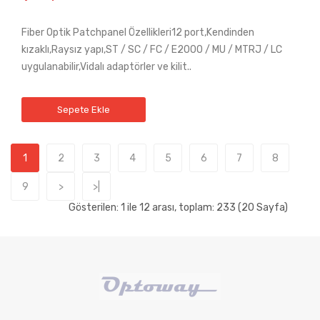
Fiber Optik Patchpanel Özellikleri12 port,Kendinden
kızaklı,Raysız yapı,ST / SC / FC / E2000 / MU / MTRJ / LC
uygulanabilir,Vidalı adaptörler ve kilit..
Sepete Ekle
1
2
3
4
5
6
7
8
9
>
>|
Gösterilen: 1 ile 12 arası, toplam: 233 (20 Sayfa)