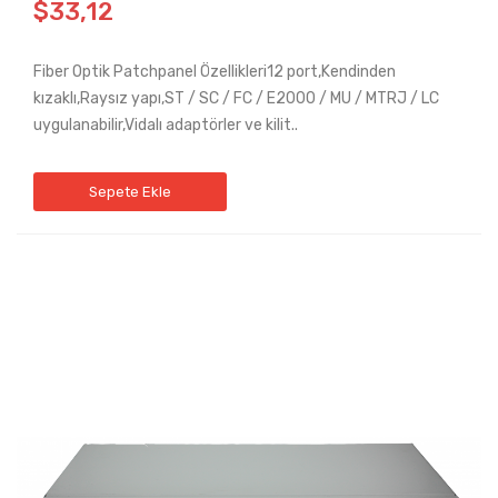
$33,12
Fiber Optik Patchpanel Özellikleri12 port,Kendinden
kızaklı,Raysız yapı,ST / SC / FC / E2000 / MU / MTRJ / LC
uygulanabilir,Vidalı adaptörler ve kilit..
Sepete Ekle