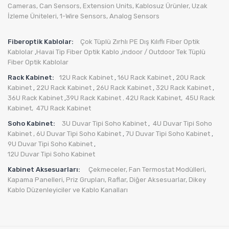
Cameras
,
Can Sensors
,
Extension Units
,
Kablosuz Ürünler
,
Uzak
İzleme Üniteleri
,
1-Wire Sensors
,
Analog Sensors
Fiberoptik Kablolar:
Çok Tüplü Zırhlı PE Dış Kılıflı Fiber Optik
Kablolar
Havai Tip Fiber Optik Kablo
indoor / Outdoor Tek Tüplü
,
,
Fiber Optik Kablolar
Rack Kabinet:
12U Rack Kabinet
16U Rack Kabinet
20U Rack
,
,
Kabinet
22U Rack Kabinet
26U Rack Kabinet
32U Rack Kabinet
,
,
,
,
36U Rack Kabinet
39U Rack Kabinet
42U Rack Kabinet,
45U Rack
,
.
Kabinet,
47U Rack Kabinet
Soho Kabinet:
3U Duvar Tipi Soho Kabinet
4U Duvar Tipi Soho
,
Kabinet
, 6U Duvar Tipi Soho Kabinet
7U Duvar Tipi Soho Kabinet
,
,
9U Duvar Tipi Soho Kabinet
,
12U Duvar Tipi Soho Kabinet
Kabinet Aksesuarları:
Çekmeceler,
Fan Termostat Modülleri,
Kapama Panelleri,
Priz Grupları
,
Raflar,
Diğer Aksesuarlar
,
Dikey
Kablo Düzenleyiciler ve Kablo Kanalları