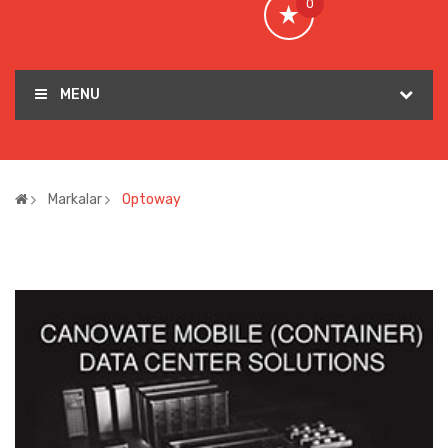
0
MENU
Markalar
Optoway