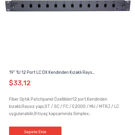
19" 1U 12 Port LC DX Kendinden Kızaklı Rays...
$33,12
Fiber Optik Patchpanel Özellikleri12 port,Kendinden
kızaklı,Raysız yapı,ST / SC / FC / E2000 / MU / MTRJ / LC
uygulanabilir,İhtiyaç kapsamında Simplex..
Sepete Ekle