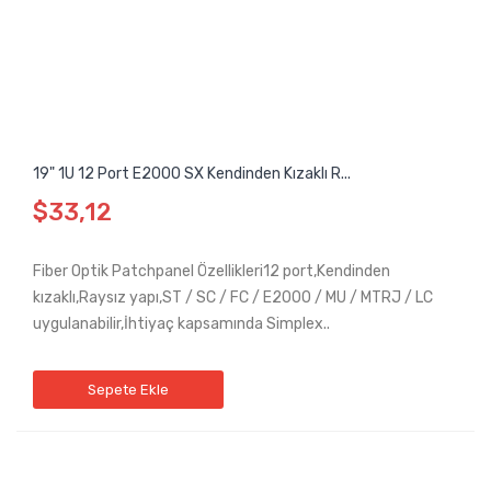
19" 1U 12 Port E2000 SX Kendinden Kızaklı R...
$33,12
Fiber Optik Patchpanel Özellikleri12 port,Kendinden
kızaklı,Raysız yapı,ST / SC / FC / E2000 / MU / MTRJ / LC
uygulanabilir,İhtiyaç kapsamında Simplex..
Sepete Ekle