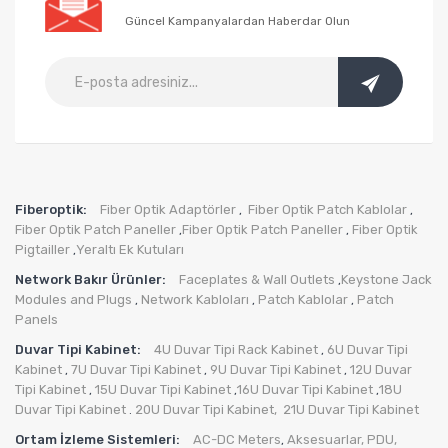
Güncel Kampanyalardan Haberdar Olun
Fiberoptik:
Fiber Optik Adaptörler
Fiber Optik Patch Kablolar
,
,
Fiber Optik Patch Paneller
Fiber Optik Patch Paneller
Fiber Optik
,
,
Pigtailler
Yeraltı Ek Kutuları
,
Network Bakır Ürünler:
Faceplates & Wall Outlets
Keystone Jack
,
Modules and Plugs
Network Kabloları
Patch Kablolar
Patch
,
,
,
Panels
Duvar Tipi Kabinet:
4U Duvar Tipi Rack Kabinet
6U Duvar Tipi
,
Kabinet
7U Duvar Tipi Kabinet
9U Duvar Tipi Kabinet
12U Duvar
,
,
,
Tipi Kabinet
15U Duvar Tipi Kabinet
16U Duvar Tipi Kabinet
18U
,
,
,
Duvar Tipi Kabinet
20U Duvar Tipi Kabinet,
21U Duvar Tipi Kabinet
.
Ortam İzleme Sistemleri:
AC-DC Meters
Aksesuarlar
,
PDU
,
,