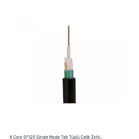
4 Core 9/125 Single Mode Tek Tüplü Çelik Zırhl...