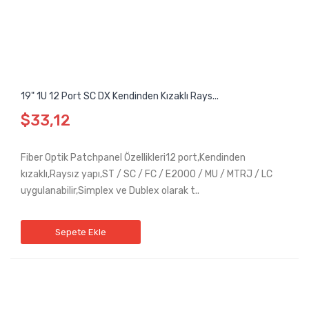
19" 1U 12 Port SC DX Kendinden Kızaklı Rays...
$33,12
Fiber Optik Patchpanel Özellikleri12 port,Kendinden
kızaklı,Raysız yapı,ST / SC / FC / E2000 / MU / MTRJ / LC
uygulanabilir,Simplex ve Dublex olarak t..
Sepete Ekle