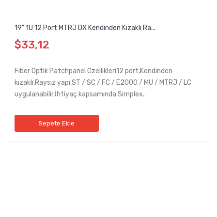
19" 1U 12 Port MTRJ DX Kendinden Kızaklı Ra...
$33,12
Fiber Optik Patchpanel Özellikleri12 port,Kendinden
kızaklı,Raysız yapı,ST / SC / FC / E2000 / MU / MTRJ / LC
uygulanabilir,İhtiyaç kapsamında Simplex..
Sepete Ekle