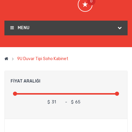
0
MENU
9U Duvar Tipi Soho Kabinet
FIYAT ARALIĞI
$
-
$