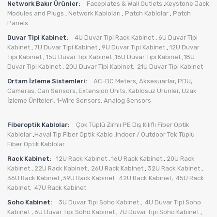
Network Bakır Ürünler:
Faceplates & Wall Outlets
Keystone Jack
,
Modules and Plugs
Network Kabloları
Patch Kablolar
Patch
,
,
,
Panels
Duvar Tipi Kabinet:
4U Duvar Tipi Rack Kabinet
6U Duvar Tipi
,
Kabinet
7U Duvar Tipi Kabinet
9U Duvar Tipi Kabinet
12U Duvar
,
,
,
Tipi Kabinet
15U Duvar Tipi Kabinet
16U Duvar Tipi Kabinet
18U
,
,
,
Duvar Tipi Kabinet
20U Duvar Tipi Kabinet,
21U Duvar Tipi Kabinet
.
Ortam İzleme Sistemleri:
AC-DC Meters
Aksesuarlar
,
PDU
,
,
Cameras
,
Can Sensors
,
Extension Units
,
Kablosuz Ürünler
,
Uzak
İzleme Üniteleri
,
1-Wire Sensors
,
Analog Sensors
Fiberoptik Kablolar:
Çok Tüplü Zırhlı PE Dış Kılıflı Fiber Optik
Kablolar
Havai Tip Fiber Optik Kablo
indoor / Outdoor Tek Tüplü
,
,
Fiber Optik Kablolar
Rack Kabinet:
12U Rack Kabinet
16U Rack Kabinet
20U Rack
,
,
Kabinet
22U Rack Kabinet
26U Rack Kabinet
32U Rack Kabinet
,
,
,
,
36U Rack Kabinet
39U Rack Kabinet
42U Rack Kabinet,
45U Rack
,
.
Kabinet,
47U Rack Kabinet
Soho Kabinet:
3U Duvar Tipi Soho Kabinet
4U Duvar Tipi Soho
,
Kabinet
, 6U Duvar Tipi Soho Kabinet
7U Duvar Tipi Soho Kabinet
,
,