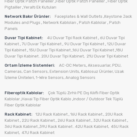
Fiber Optik Patch Paneller
Fiber Optik Patch Paneller
Fiber Optik
,
,
Pigtailler
Yeraltı Ek Kutuları
,
Network Bakır Ürünler:
Faceplates & Wall Outlets
Keystone Jack
,
Modules and Plugs
Network Kabloları
Patch Kablolar
Patch
,
,
,
Panels
Duvar Tipi Kabinet:
4U Duvar Tipi Rack Kabinet
6U Duvar Tipi
,
Kabinet
7U Duvar Tipi Kabinet
9U Duvar Tipi Kabinet
12U Duvar
,
,
,
Tipi Kabinet
15U Duvar Tipi Kabinet
16U Duvar Tipi Kabinet
18U
,
,
,
Duvar Tipi Kabinet
20U Duvar Tipi Kabinet,
21U Duvar Tipi Kabinet
.
Ortam İzleme Sistemleri:
AC-DC Meters
Aksesuarlar
,
PDU
,
,
Cameras
,
Can Sensors
,
Extension Units
,
Kablosuz Ürünler
,
Uzak
İzleme Üniteleri
,
1-Wire Sensors
,
Analog Sensors
Fiberoptik Kablolar:
Çok Tüplü Zırhlı PE Dış Kılıflı Fiber Optik
Kablolar
Havai Tip Fiber Optik Kablo
indoor / Outdoor Tek Tüplü
,
,
Fiber Optik Kablolar
Rack Kabinet:
12U Rack Kabinet
16U Rack Kabinet
20U Rack
,
,
Kabinet
22U Rack Kabinet
26U Rack Kabinet
32U Rack Kabinet
,
,
,
,
36U Rack Kabinet
39U Rack Kabinet
42U Rack Kabinet,
45U Rack
,
.
Kabinet,
47U Rack Kabinet