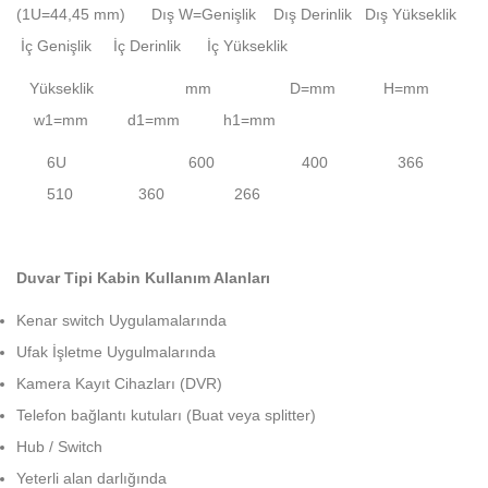
(1U=44,45 mm) Dış W=Genişlik Dış Derinlik Dış Yükseklik
İç Genişlik İç Derinlik İç Yükseklik
Yükseklik mm D=mm H=mm
w1=mm d1=mm h1=mm
6U 600 400 366
510 360 266
Duvar Tipi Kabin Kullanım Alanları
Kenar switch Uygulamalarında
Ufak İşletme Uygulmalarında
Kamera Kayıt Cihazları (DVR)
Telefon bağlantı kutuları (Buat veya splitter)
Hub / Switch
Yeterli alan darlığında