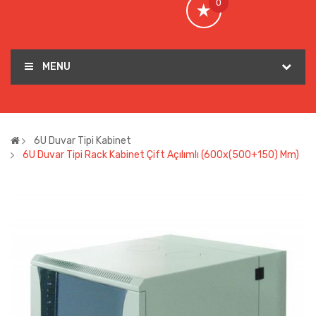
0
MENU
6U Duvar Tipi Kabinet
6U Duvar Tipi Rack Kabinet Çift Açılımlı (600x(500+150) Mm)