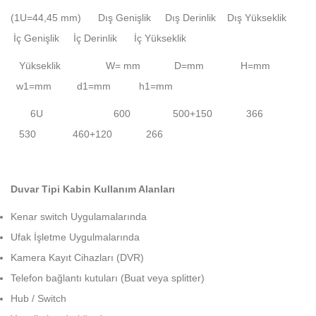
(1U=44,45 mm) Dış Genişlik Dış Derinlik Dış Yükseklik
İç Genişlik İç Derinlik İç Yükseklik
Yükseklik
W=
mm D=mm H=mm
w1=mm d1=mm h1=mm
6U 600 500+150 366
530 460+120 266
Duvar Tipi Kabin Kullanım Alanları
Kenar switch Uygulamalarında
Ufak İşletme Uygulmalarında
Kamera Kayıt Cihazları (DVR)
Telefon bağlantı kutuları (Buat veya splitter)
Hub / Switch