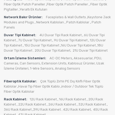
Fiber Optik Patch Paneller
Fiber Optik Patch Paneller
Fiber Optik
,
,
Pigtailler
Yeraltı Ek Kutuları
,
Network Bakır Ürünler:
Faceplates & Wall Outlets
Keystone Jack
,
Modules and Plugs
Network Kabloları
Patch Kablolar
Patch
,
,
,
Panels
Duvar Tipi Kabinet:
4U Duvar Tipi Rack Kabinet
6U Duvar Tipi
,
Kabinet
7U Duvar Tipi Kabinet
9U Duvar Tipi Kabinet
12U Duvar
,
,
,
Tipi Kabinet
15U Duvar Tipi Kabinet
16U Duvar Tipi Kabinet
18U
,
,
,
Duvar Tipi Kabinet
20U Duvar Tipi Kabinet,
21U Duvar Tipi Kabinet
.
Ortam İzleme Sistemleri:
AC-DC Meters
Aksesuarlar
,
PDU
,
,
Cameras
,
Can Sensors
,
Extension Units
,
Kablosuz Ürünler
,
Uzak
İzleme Üniteleri
,
1-Wire Sensors
,
Analog Sensors
Fiberoptik Kablolar:
Çok Tüplü Zırhlı PE Dış Kılıflı Fiber Optik
Kablolar
Havai Tip Fiber Optik Kablo
indoor / Outdoor Tek Tüplü
,
,
Fiber Optik Kablolar
Rack Kabinet:
12U Rack Kabinet
16U Rack Kabinet
20U Rack
,
,
Kabinet
22U Rack Kabinet
26U Rack Kabinet
32U Rack Kabinet
,
,
,
,
36U Rack Kabinet
39U Rack Kabinet
42U Rack Kabinet,
45U Rack
,
.
Kabinet,
47U Rack Kabinet