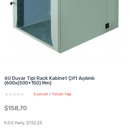
6U Duvar Tipi Rack Kabinet Çift Açılımlı
(600x(500+150) Mm)
0 yorum
Yorum Yap
/
$158,70
K.D.V. Hariç: $132,25