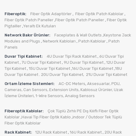
Fiberoptik:
Fiber Optik Adaptörler
Fiber Optik Patch Kablolar
,
,
Fiber Optik Patch Paneller
Fiber Optik Patch Paneller
Fiber Optik
,
,
Pigtailler
Yeraltı Ek Kutuları
,
Network Bakır Ürünler:
Faceplates & Wall Outlets
Keystone Jack
,
Modules and Plugs
Network Kabloları
Patch Kablolar
Patch
,
,
,
Panels
Duvar Tipi Kabinet:
4U Duvar Tipi Rack Kabinet
6U Duvar Tipi
,
Kabinet
7U Duvar Tipi Kabinet
9U Duvar Tipi Kabinet
12U Duvar
,
,
,
Tipi Kabinet
15U Duvar Tipi Kabinet
16U Duvar Tipi Kabinet
18U
,
,
,
Duvar Tipi Kabinet
20U Duvar Tipi Kabinet,
21U Duvar Tipi Kabinet
.
Ortam İzleme Sistemleri:
AC-DC Meters
Aksesuarlar
,
PDU
,
,
Cameras
,
Can Sensors
,
Extension Units
,
Kablosuz Ürünler
,
Uzak
İzleme Üniteleri
,
1-Wire Sensors
,
Analog Sensors
Fiberoptik Kablolar:
Çok Tüplü Zırhlı PE Dış Kılıflı Fiber Optik
Kablolar
Havai Tip Fiber Optik Kablo
indoor / Outdoor Tek Tüplü
,
,
Fiber Optik Kablolar
Rack Kabinet:
12U Rack Kabinet
16U Rack Kabinet
20U Rack
,
,