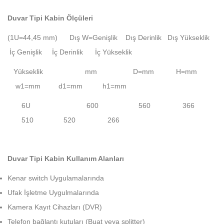
Duvar Tipi Kabin Ölçüleri
(1U=44,45 mm) Dış W=Genişlik Dış Derinlik Dış Yükseklik
İç Genişlik İç Derinlik İç Yükseklik
Yükseklik mm D=mm H=mm
w1=mm d1=mm h1=mm
6U 600 560 366
510 520 266
Duvar Tipi Kabin Kullanım Alanları
Kenar switch Uygulamalarında
Ufak İşletme Uygulmalarında
Kamera Kayıt Cihazları (DVR)
Telefon bağlantı kutuları (Buat veya splitter)