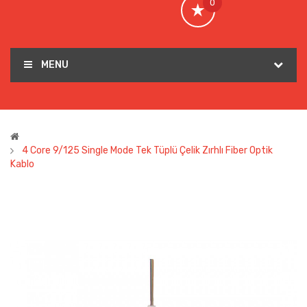
0
MENU
4 Core 9/125 Single Mode Tek Tüplü Çelik Zırhlı Fiber Optik
Kablo