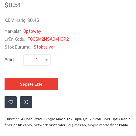
$0,51
K.D.V. Hariç: $0,43
Markalar
Optoway
Ürün Kodu:
F00SM2MSA04HOP2
Stok Durumu:
Stokta var
Adet
Sepete Ekle
Etiketler:
4 Core 9/125 Single Mode Tek Tüplü Çelik Zırhlı Fiber Optik Kablo
,
fiber optik kablo
,
network sistemleri
,
dış mekan
,
single mode fiber kablo