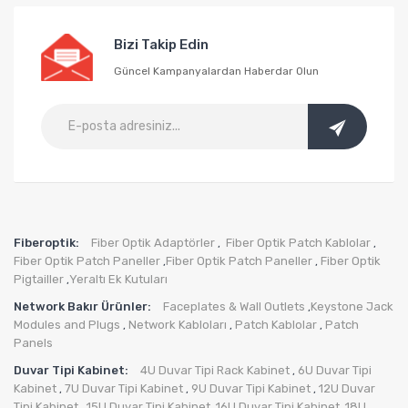
Bizi Takip Edin
Güncel Kampanyalardan Haberdar Olun
Fiberoptik:
Fiber Optik Adaptörler
Fiber Optik Patch Kablolar
,
,
Fiber Optik Patch Paneller
Fiber Optik Patch Paneller
Fiber Optik
,
,
Pigtailler
Yeraltı Ek Kutuları
,
Network Bakır Ürünler:
Faceplates & Wall Outlets
Keystone Jack
,
Modules and Plugs
Network Kabloları
Patch Kablolar
Patch
,
,
,
Panels
Duvar Tipi Kabinet:
4U Duvar Tipi Rack Kabinet
6U Duvar Tipi
,
Kabinet
7U Duvar Tipi Kabinet
9U Duvar Tipi Kabinet
12U Duvar
,
,
,
Tipi Kabinet
15U Duvar Tipi Kabinet
16U Duvar Tipi Kabinet
18U
,
,
,