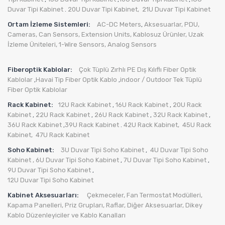
Duvar Tipi Kabinet
20U Duvar Tipi Kabinet,
21U Duvar Tipi Kabinet
.
Ortam İzleme Sistemleri:
AC-DC Meters
Aksesuarlar
,
PDU
,
,
Cameras
,
Can Sensors
,
Extension Units
,
Kablosuz Ürünler
,
Uzak
İzleme Üniteleri
,
1-Wire Sensors
,
Analog Sensors
Fiberoptik Kablolar:
Çok Tüplü Zırhlı PE Dış Kılıflı Fiber Optik
Kablolar
Havai Tip Fiber Optik Kablo
indoor / Outdoor Tek Tüplü
,
,
Fiber Optik Kablolar
Rack Kabinet:
12U Rack Kabinet
16U Rack Kabinet
20U Rack
,
,
Kabinet
22U Rack Kabinet
26U Rack Kabinet
32U Rack Kabinet
,
,
,
,
36U Rack Kabinet
39U Rack Kabinet
42U Rack Kabinet,
45U Rack
,
.
Kabinet,
47U Rack Kabinet
Soho Kabinet:
3U Duvar Tipi Soho Kabinet
4U Duvar Tipi Soho
,
Kabinet
, 6U Duvar Tipi Soho Kabinet
7U Duvar Tipi Soho Kabinet
,
,
9U Duvar Tipi Soho Kabinet
,
12U Duvar Tipi Soho Kabinet
Kabinet Aksesuarları:
Çekmeceler,
Fan Termostat Modülleri,
Kapama Panelleri,
Priz Grupları
,
Raflar,
Diğer Aksesuarlar
,
Dikey
Kablo Düzenleyiciler ve Kablo Kanalları