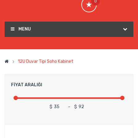
0
MENU
12U Duvar Tipi Soho Kabinet
FIYAT ARALIĞI
$
-
$