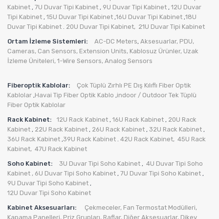
Kabinet
7U Duvar Tipi Kabinet
9U Duvar Tipi Kabinet
12U Duvar
,
,
,
Tipi Kabinet
15U Duvar Tipi Kabinet
16U Duvar Tipi Kabinet
18U
,
,
,
Duvar Tipi Kabinet
20U Duvar Tipi Kabinet,
21U Duvar Tipi Kabinet
.
Ortam İzleme Sistemleri:
AC-DC Meters
Aksesuarlar
,
PDU
,
,
Cameras
,
Can Sensors
,
Extension Units
,
Kablosuz Ürünler
,
Uzak
İzleme Üniteleri
,
1-Wire Sensors
,
Analog Sensors
Fiberoptik Kablolar:
Çok Tüplü Zırhlı PE Dış Kılıflı Fiber Optik
Kablolar
Havai Tip Fiber Optik Kablo
indoor / Outdoor Tek Tüplü
,
,
Fiber Optik Kablolar
Rack Kabinet:
12U Rack Kabinet
16U Rack Kabinet
20U Rack
,
,
Kabinet
22U Rack Kabinet
26U Rack Kabinet
32U Rack Kabinet
,
,
,
,
36U Rack Kabinet
39U Rack Kabinet
42U Rack Kabinet,
45U Rack
,
.
Kabinet,
47U Rack Kabinet
Soho Kabinet:
3U Duvar Tipi Soho Kabinet
4U Duvar Tipi Soho
,
Kabinet
, 6U Duvar Tipi Soho Kabinet
7U Duvar Tipi Soho Kabinet
,
,
9U Duvar Tipi Soho Kabinet
,
12U Duvar Tipi Soho Kabinet
Kabinet Aksesuarları:
Çekmeceler,
Fan Termostat Modülleri,
Kapama Panelleri,
Priz Grupları
,
Raflar,
Diğer Aksesuarlar
,
Dikey