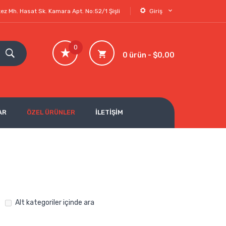
ez Mh. Hasat Sk. Kamara Apt. No:52/1 Şişli
Giriş
0
0 ürün - $0,00
AR
ÖZEL ÜRÜNLER
İLETİŞİM
Alt kategoriler içinde ara