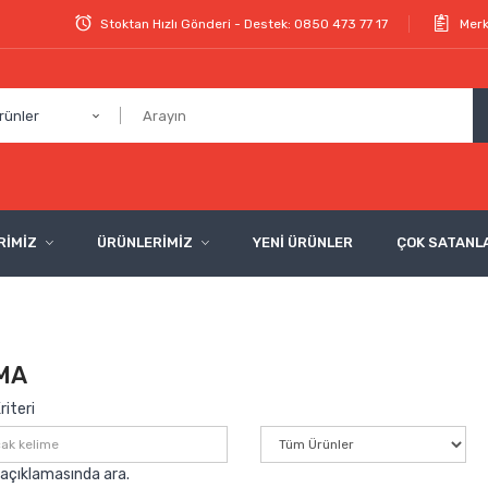
Stoktan Hızlı Gönderi - Destek: 0850 473 77 17
Merk
rünler
RİMİZ
ÜRÜNLERİMİZ
YENİ ÜRÜNLER
ÇOK SATANL
MA
iteri
açıklamasında ara.