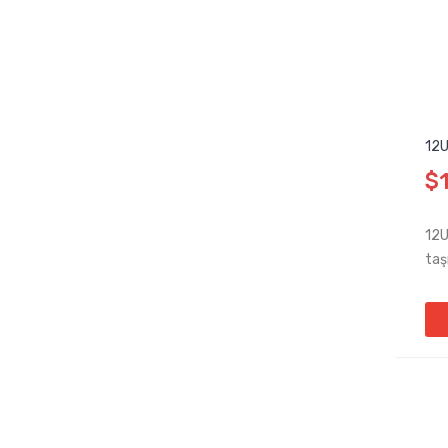
12U
$
12U
taş