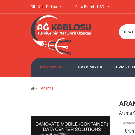
Dil
Türkçe
Para Birimi
USD
Tüm Ü
ANA SAYFA
HAKKIMIZDA
HİZMETLE
Arama
ARA
Arama Kr
Ürün 