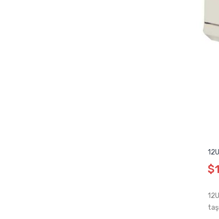
12U
$
12U
taş