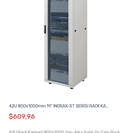
42U 800x1000mm 19" INORAX-ST SERİSİ RACK KA...
$609,96
42U Rack Kabinet 800x1000 Yan-Arka Solid, Ön Cam Rack