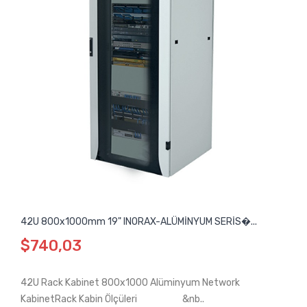
42U 800x1000mm 19" INORAX-ALÜMİNYUM SERİS�...
$740,03
42U Rack Kabinet 800x1000 Alüminyum Network
KabinetRack Kabin Ölçüleri &nb..