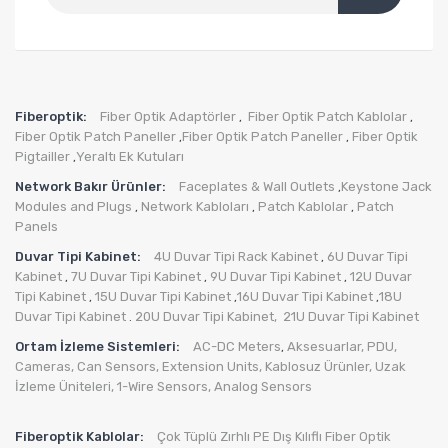
Fiberoptik:
Fiber Optik Adaptörler
Fiber Optik Patch Kablolar
,
,
Fiber Optik Patch Paneller
Fiber Optik Patch Paneller
Fiber Optik
,
,
Pigtailler
Yeraltı Ek Kutuları
,
Network Bakır Ürünler:
Faceplates & Wall Outlets
Keystone Jack
,
Modules and Plugs
Network Kabloları
Patch Kablolar
Patch
,
,
,
Panels
Duvar Tipi Kabinet:
4U Duvar Tipi Rack Kabinet
6U Duvar Tipi
,
Kabinet
7U Duvar Tipi Kabinet
9U Duvar Tipi Kabinet
12U Duvar
,
,
,
Tipi Kabinet
15U Duvar Tipi Kabinet
16U Duvar Tipi Kabinet
18U
,
,
,
Duvar Tipi Kabinet
20U Duvar Tipi Kabinet,
21U Duvar Tipi Kabinet
.
Ortam İzleme Sistemleri:
AC-DC Meters
Aksesuarlar
,
PDU
,
,
Cameras
,
Can Sensors
,
Extension Units
,
Kablosuz Ürünler
,
Uzak
İzleme Üniteleri
,
1-Wire Sensors
,
Analog Sensors
Fiberoptik Kablolar:
Çok Tüplü Zırhlı PE Dış Kılıflı Fiber Optik