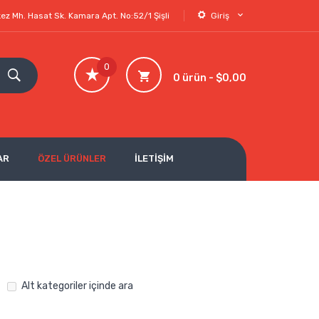
ez Mh. Hasat Sk. Kamara Apt. No:52/1 Şişli
Giriş
0
0 ürün - $0,00
AR
ÖZEL ÜRÜNLER
İLETİŞİM
Alt kategoriler içinde ara