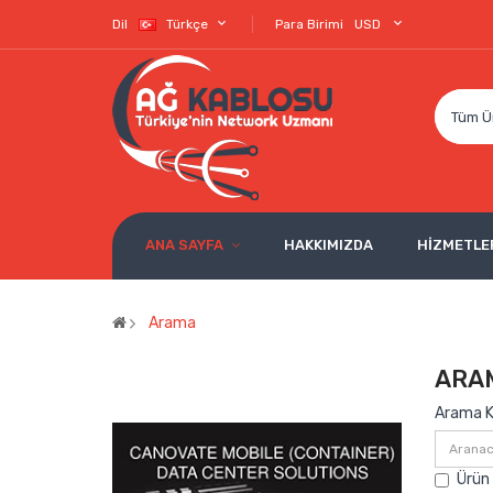
Dil
Türkçe
Para Birimi
USD
Tüm Ü
ANA SAYFA
HAKKIMIZDA
HİZMETLE
Arama
ARA
Arama Kr
Ürün 