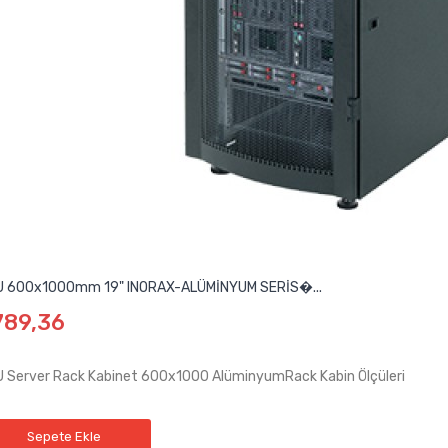
 600x1000mm 19" INORAX-ALÜMİNYUM SERİS�...
789,36
U Server Rack Kabinet 600x1000 AlüminyumRack Kabin Ölçüle
Sepete Ekle