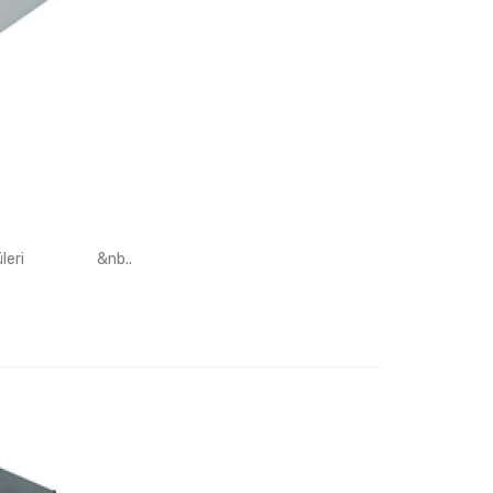
n Ölçüleri &nb..