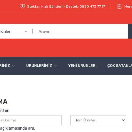
Stoktan Hızlı Gönderi - Destek: 0850 473 77 17
Merk
rünler
RİMİZ
ÜRÜNLERİMİZ
YENİ ÜRÜNLER
ÇOK SATANL
MA
iteri
açıklamasında ara.